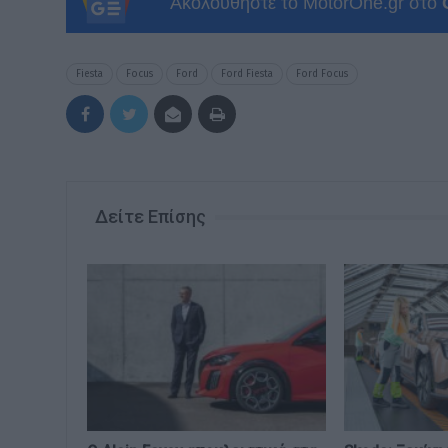
Ακολουθήστε το MotorOne.gr στο
Fiesta
Focus
Ford
Ford Fiesta
Ford Focus
Δείτε Επίσης