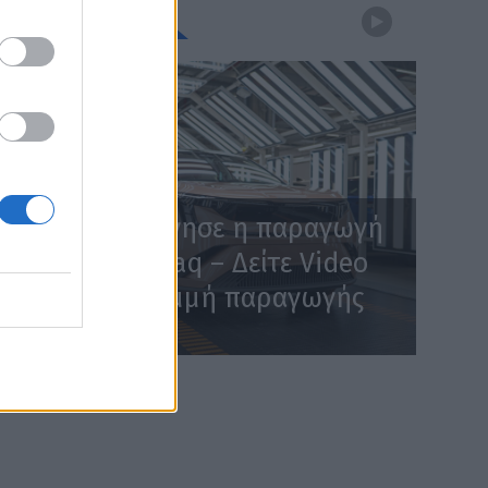
WEBTV
Skoda: Ξεκίνησε η παραγωγή
του νέου Peaq – Δείτε Video
από τη γραμμή παραγωγής
WEB TV
6.8.2026