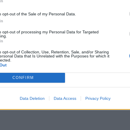
In
o opt-out of the Sale of my Personal Data.
l,
επικεφαλής του συνδικάτου εργαζομένων της Ford
In
οίο κατασκευάζει το Focus, δηλώνοντας ότι οι
to opt-out of processing my Personal Data for Targeted
ing.
τούν το 2023.
In
ό τον Ιούνιο ότι οι ρυθμοί παραγωγής στο γερμανικό
o opt-out of Collection, Use, Retention, Sale, and/or Sharing
ersonal Data that Is Unrelated with the Purposes for which it
lected.
εχή Αύγουστο, ενώ σύμφωνα με τις εκτιμήσεις της
Out
louis θα μειωθεί στις
117.000 μονάδες το 2022 σε
CONFIRM
δες.
Με δεδομένες τις ελλείψεις σε ημιαγωγούς, τα
ουθήσουν και το 2023 οπότε και η
Ford έχει
 Focus αν και δεν αποκλείεται το συγκεκριμένο
Data Deletion
Data Access
Privacy Policy
κρίσης η οποία αποτελεί μια νέα περιπλοκή που