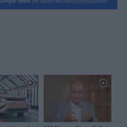
Google News
για άμεση και έγκυρη ενημέρωση!