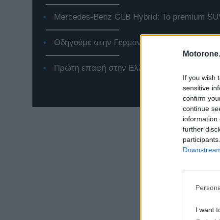
Mercedes-Benz GLB Hybrid: Το premium SUV
Οδηγούμε στην Γερμανία το Jeep Compass 
Motorone.
Πρώτη επαφή στην Ελλάδα με το νέο Renaul
If you wish 
sensitive in
confirm you
continue se
information 
further disc
participants
Downstream 
Persona
I want t