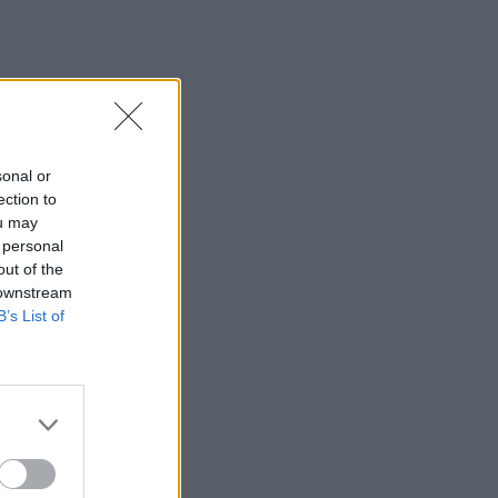
sonal or
ection to
ou may
 personal
out of the
 downstream
B’s List of