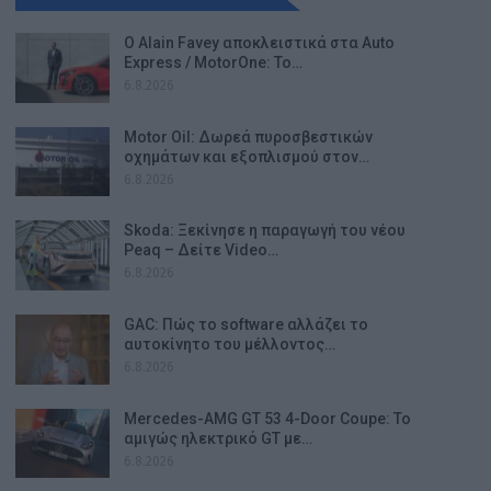
Ο Alain Favey αποκλειστικά στα Auto
Express / MotorOne: Το…
6.8.2026
Motor Oil: Δωρεά πυροσβεστικών
οχημάτων και εξοπλισμού στον…
6.8.2026
Skoda: Ξεκίνησε η παραγωγή του νέου
Peaq – Δείτε Video…
6.8.2026
GAC: Πώς το software αλλάζει το
αυτοκίνητο του μέλλοντος…
6.8.2026
Mercedes-AMG GT 53 4-Door Coupe: Το
αμιγώς ηλεκτρικό GT με…
6.8.2026