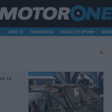
WEB TV
ΤΕΧΝΟΛΟΓΙΑ
ΤΑΞΙΔΙ ΣΤΟ ΧΡΟΝΟ
ΑΓΩΝ
ACROPOLIS RALLY
από τα…