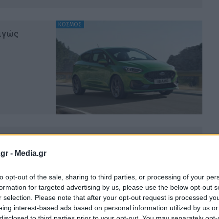
ΚΟΣΜΟΣ
μιγώς
Οι εκδόσεις ST και RS θα επιστρέψουν σε
ρικά μοντέλα
gr -
Media.gr
ΑΟΎΜ
15.4.2025
to opt-out of the sale, sharing to third parties, or processing of your per
formation for targeted advertising by us, please use the below opt-out s
r selection. Please note that after your opt-out request is processed y
eing interest-based ads based on personal information utilized by us or
disclosed to third parties prior to your opt-out. You may separately opt-