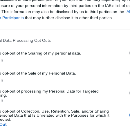
losure of your personal information by third parties on the IAB’s list of
ΕΛΛΑΔΑ
. This information may also be disclosed by us to third parties on the
IA
ολή από
Participants
that may further disclose it to other third parties.
ση
l Data Processing Opt Outs
o opt-out of the Sharing of my personal data.
In
o opt-out of the Sale of my Personal Data.
 επιβεβαίωσε ότι θα σταματήσει η παραγωγή του
In
to opt-out of processing my Personal Data for Targeted
ing.
 ΚΑΛΟΓΕΡΌΠΟΥΛΟΣ
26.10.2022
In
o opt-out of Collection, Use, Retention, Sale, and/or Sharing
ersonal Data that Is Unrelated with the Purposes for which it
lected.
Out