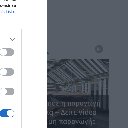
 downstream
B’s List of
WEBTV
Skoda: Ξεκίνησε η παραγωγή
του νέου Peaq – Δείτε Video
από τη γραμμή παραγωγής