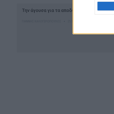
Την άγουσα για τα αποδυτήρια παίρνει το F
ΓΙΆΝΝΗΣ ΚΑΛΟΓΕΡΌΠΟΥΛΟΣ
25.10.2022