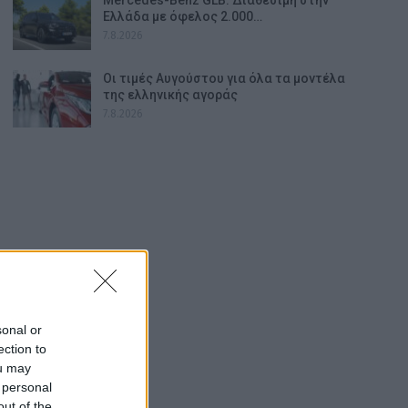
Ελλάδα με όφελος 2.000…
7.8.2026
Οι τιμές Αυγούστου για όλα τα μοντέλα
της ελληνικής αγοράς
7.8.2026
sonal or
ection to
ou may
 personal
out of the