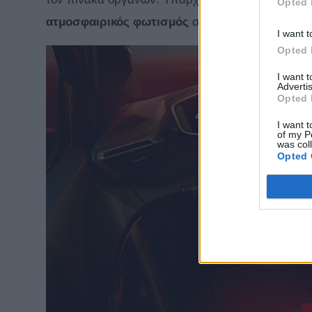
Opted 
ατμοσφαιρικός φωτισμός
στο ταμπλό.
I want t
Opted 
I want 
Advertis
Opted 
I want t
of my P
was col
Opted 