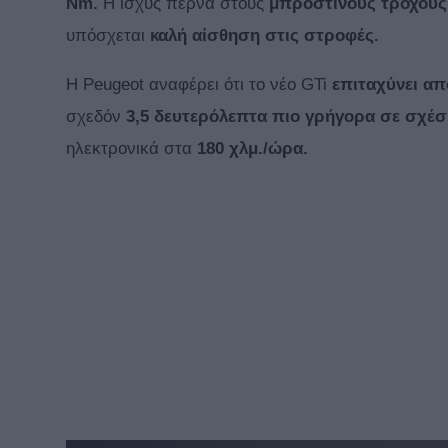
Nm.
Η ισχύς περνά στους
μπροστινούς τροχούς
υπόσχεται
καλή αίσθηση στις στροφές.
Η Peugeot αναφέρει ότι το νέο GTi
επιταχύνει απ
σχεδόν
3,5 δευτερόλεπτα πιο γρήγορα σε σχέση
ηλεκτρονικά στα
180 χλμ./ώρα.