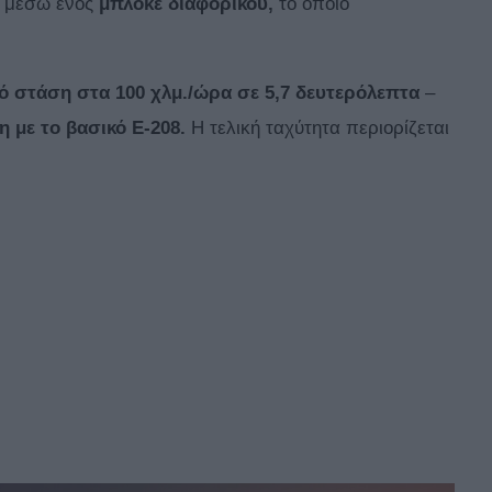
μέσω ενός
μπλοκέ διαφορικού,
το οποίο
ό στάση στα 100 χλμ./ώρα σε 5,7 δευτερόλεπτα
–
 με το βασικό Ε-208.
Η τελική ταχύτητα περιορίζεται