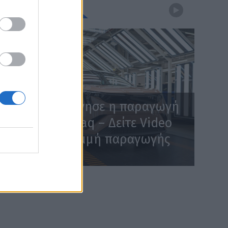
WEBTV
Skoda: Ξεκίνησε η παραγωγή
του νέου Peaq – Δείτε Video
από τη γραμμή παραγωγής
WEB TV
6.8.2026