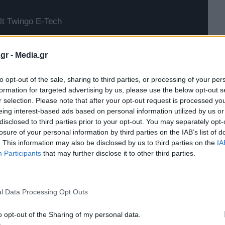
t Twingo E-Tech
gr -
Media.gr
to opt-out of the sale, sharing to third parties, or processing of your per
formation for targeted advertising by us, please use the below opt-out s
r selection. Please note that after your opt-out request is processed y
eing interest-based ads based on personal information utilized by us or
disclosed to third parties prior to your opt-out. You may separately opt-
losure of your personal information by third parties on the IAB’s list of
. This information may also be disclosed by us to third parties on the
IA
Participants
that may further disclose it to other third parties.
l Data Processing Opt Outs
ό με κόκκινες πινελιές στα καθίσματα, το τιμόνι και
o opt-out of the Sharing of my personal data.
επένδυση από
Alcantara,
καθώς και κόκκινος