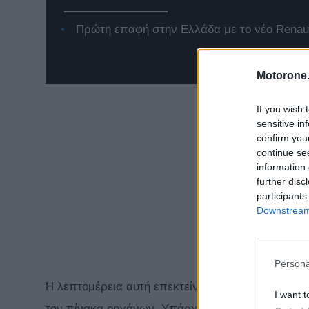
Πρώτη επαφή στην Ελλάδα με το νέο Renaul
Motorone.
If you wish 
sensitive in
confirm you
continue se
information 
further disc
participants
Downstream 
Persona
Η λεπτομέρεια αυτή επεκτείνεται και στο εσωτερικ
I want t
τον πίνακα οργάνων. Υπάρχει επίσης τιμόνι με 