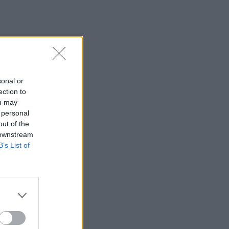
sonal or
ection to
ou may
 personal
out of the
 downstream
B’s List of