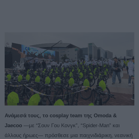
Ανάμεσά τους, το cosplay team της Omoda &
Jaecoo
—με “Σουν Γου Κονγκ”, “Spider-Man” και
άλλους ήρωες— πρόσθεσε μια παιχνιδιάρικη, νεανική