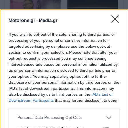
Motorone.gr -
Media.gr
If you wish to opt-out of the sale, sharing to third parties, or
Ο Alain Favey
Bentley Torcal: Αν και
processing of your personal or sensitive information for
αποκλειστικά στα Auto
ηλεκτρική, θα
targeted advertising by us, please use the below opt-out
Express / MotorOne:
ακούγεται σαν να έχει
section to confirm your selection. Please note that after your
«Δεν θα υπάρξει άλλο
V8 κινητήρα
opt-out request is processed you may continue seeing
GTi αν…
interest-based ads based on personal information utilized by
us or personal information disclosed to third parties prior to
your opt-out. You may separately opt-out of the further
disclosure of your personal information by third parties on the
IAB’s list of downstream participants. This information may
also be disclosed by us to third parties on the
IAB’s List of
Downstream Participants
that may further disclose it to other
third parties.
Ford Fathom: Αυτό είναι
Ο Alain Favey
το όνομα για το νέο
αποκλειστικά στα Auto
Personal Data Processing Opt Outs
ηλεκτρικό pick-up της
Express / MotorOne: Το