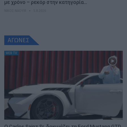
με χρόνο – ρεκόρ στην κατηγορία…
ΝΊΚΟΣ ΝΑΟΎΜ
5.8.2026
ΑΓΩΝΕΣ
WEB TV
Ο Carlos Sainz Sr. δοκιμάζει τη Ford Mustang GTD