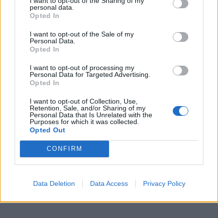
I want to opt-out of the Sharing of my
personal data.
ΝΊΚΟΣ ΝΑΟΎΜ
31.7.2026
Opted In
BUSINESS
I want to opt-out of the Sale of my
Personal Data.
Opted In
I want to opt-out of processing my
Personal Data for Targeted Advertising.
Opted In
I want to opt-out of Collection, Use,
Retention, Sale, and/or Sharing of my
Personal Data that Is Unrelated with the
Purposes for which it was collected.
Opted Out
CONFIRM
Πέντε χρόνια ΔΕΗ blue: Το μεγαλύτερο δίκτυο
δημόσιας φόρτισης στην Ελλάδα που…
Data Deletion
Data Access
Privacy Policy
ΝΊΚΟΣ ΝΑΟΎΜ
30.7.2026