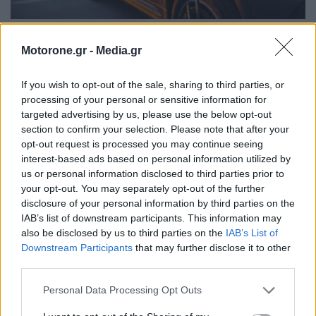
Ηλεκτροκίνηση: Οι υπηρεσίες και τα πακέτα των
Motorone.gr -
Media.gr
παρόχων ενέργειας
NEWSROOM
31.7.2026
If you wish to opt-out of the sale, sharing to third parties, or
processing of your personal or sensitive information for
MOTOR GREEN
targeted advertising by us, please use the below opt-out
section to confirm your selection. Please note that after your
opt-out request is processed you may continue seeing
interest-based ads based on personal information utilized by
us or personal information disclosed to third parties prior to
your opt-out. You may separately opt-out of the further
disclosure of your personal information by third parties on the
IAB’s list of downstream participants. This information may
also be disclosed by us to third parties on the
IAB’s List of
Downstream Participants
that may further disclose it to other
third parties.
Τα πρώτα αυτοκίνητα υδρογόνου ταξινομήθηκαν
Personal Data Processing Opt Outs
στην Ελλάδα με πρωτοβουλία της Motor…