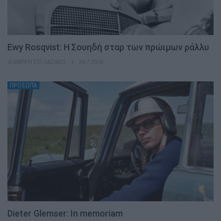
Ewy Rosqvist: Η Σουηδή σταρ των πρώιμων ράλλυ
ΦΑΜΠΡΊΤΣΙΟ ΛΑΖΆΚΙΣ
26.7.2026
ΠΡΟΣΩΠΑ
Dieter Glemser: In memoriam