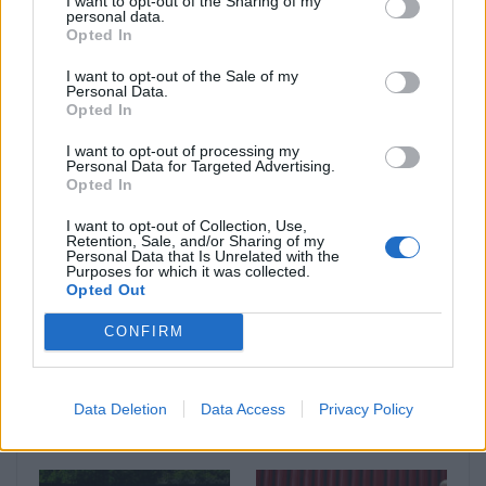
I want to opt-out of the Sharing of my
personal data.
Opted In
I want to opt-out of the Sale of my
Personal Data.
Opted In
I want to opt-out of processing my
Δείτε Επίσης
Personal Data for Targeted Advertising.
Opted In
I want to opt-out of Collection, Use,
Retention, Sale, and/or Sharing of my
Personal Data that Is Unrelated with the
Purposes for which it was collected.
Opted Out
CONFIRM
Skoda: Ξεκίνησε η
GAC: Πώς το software
παραγωγή του νέου
αλλάζει το αυτοκίνητο
Data Deletion
Data Access
Privacy Policy
Peaq – Δείτε Video από
του μέλλοντος (Video)
τη γραμμή παραγωγής