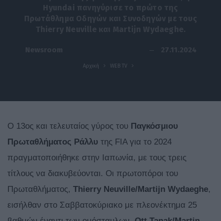
Hyundai πανηγύρισε το πρώτο της
Πρωτάθλημα Οδηγών και Συνοδηγών με τους
Thierry Neuville και Martijn Wydaeghe.
27.11.2024
Newsroom
Αρχική
WEB TV
Ο 13ος και τελευταίος γύρος του
Παγκόσμιου
Πρωταθλήματος Ράλλυ
της FIA για το 2024
πραγματοποιήθηκε στην Ιαπωνία, με τους τρεις
τίτλους να διακυβεύονται. Οι πρωτοπόροι του
Πρωταθλήματος,
Thierry Neuville/Martijn Wydaeghe
,
εισήλθαν στο Σαββατοκύριακο με πλεονέκτημα 25
βαθμών έναντι των ομόσταυλων,
Ott Tanak/Martin