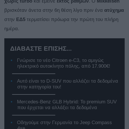
χωρίς
turbo
και έμεινε
εκτός
βαθμών
. Ο
Mikkelsen
βρισκόταν άνετα στην 6η θέση λίγο πριν ένα
ατύχημα
στην
ΕΔ5
τερματίσει πρόωρα την πρώτη του πλήρη
ημέρα.
ΔΙΑΒΑΣΤΕ ΕΠΙΣΗΣ...
Γνώρισε το νέο Citroen e-C3, το αμιγώς
ηλεκτρικό αυτοκίνητο πόλης, από 17.900€!
Αυτό είναι το D-SUV που αλλάζει τα δεδομένα
στην κατηγορία του!
Mercedes-Benz GLB Hybrid: Το premium SUV
που έρχεται να αλλάξει τα δεδομένα
Οδηγούμε στην Γερμανία το Jeep Compass
4xe