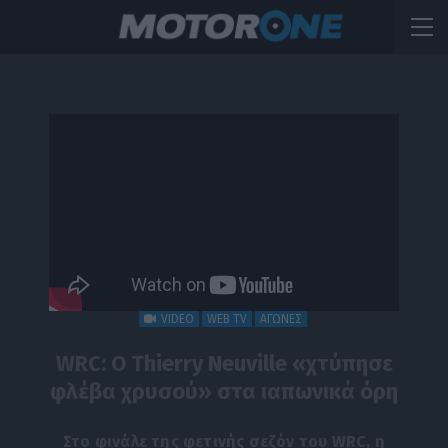
VIDEO
WEB TV
ΑΓΩΝΕΣ
WRC: Ο Thierry Neuville «χτύπησε
φλέβα χρυσού» στα ιαπωνικά όρη
Στο φινάλε της φετινής σεζόν του WRC, η