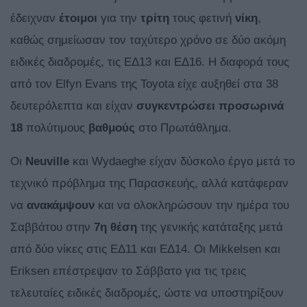
έδειχναν
έτοιμοι
για την
τρίτη
τους φετινή
νίκη
,
καθώς σημείωσαν τον ταχύτερο χρόνο σε δύο ακόμη
ειδικές διαδρομές, τις ΕΔ13 και ΕΔ16. Η διαφορά τους
από τον Elfyn Evans της Toyota είχε αυξηθεί στα 38
δευτερόλεπτα και είχαν
συγκεντρώσει προσωρινά
18
πολύτιμους
βαθμούς
στο Πρωτάθλημα.
Οι
Neuville
και Wydaeghe είχαν δύσκολο έργο μετά το
τεχνικό πρόβλημα της Παρασκευής, αλλά κατάφεραν
να
ανακάμψουν
και να ολοκληρώσουν την ημέρα του
Σαββάτου στην
7η θέση
της γενικής κατάταξης μετά
από δύο νίκες στις ΕΔ11 και ΕΔ14. Οι Mikkelsen και
Eriksen επέστρεψαν το Σάββατο για τις τρεις
τελευταίες ειδικές διαδρομές, ώστε να υποστηρίξουν