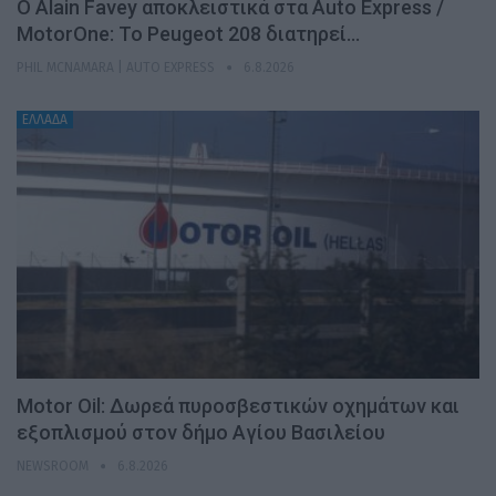
Ο Alain Favey αποκλειστικά στα Auto Express /
MotorOne: Το Peugeot 208 διατηρεί…
PHIL MCNAMARA | AUTO EXPRESS
6.8.2026
ΕΛΛΑΔΑ
Motor Oil: Δωρεά πυροσβεστικών οχημάτων και
εξοπλισμού στον δήμο Αγίου Βασιλείου
NEWSROOM
6.8.2026