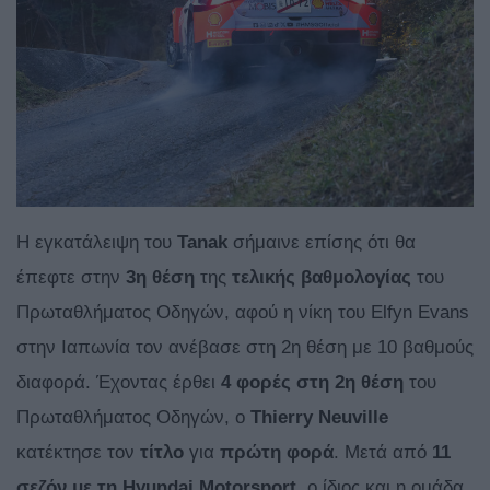
Η εγκατάλειψη του
Tanak
σήμαινε επίσης ότι θα
έπεφτε στην
3η θέση
της
τελικής βαθμολογίας
του
Πρωταθλήματος Οδηγών, αφού η νίκη του Elfyn Evans
στην Ιαπωνία τον ανέβασε στη 2η θέση με 10 βαθμούς
διαφορά. Έχοντας έρθει
4 φορές στη 2η θέση
του
Πρωταθλήματος Οδηγών, ο
Thierry Neuville
κατέκτησε τον
τίτλο
για
πρώτη
φορά
. Μετά από
11
σεζόν με τη Hyundai Motorsport
, ο ίδιος και η ομάδα