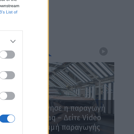
 downstream
B’s List of
WEBTV
Skoda: Ξεκίνησε η παραγωγή
του νέου Peaq – Δείτε Video
από τη γραμμή παραγωγής