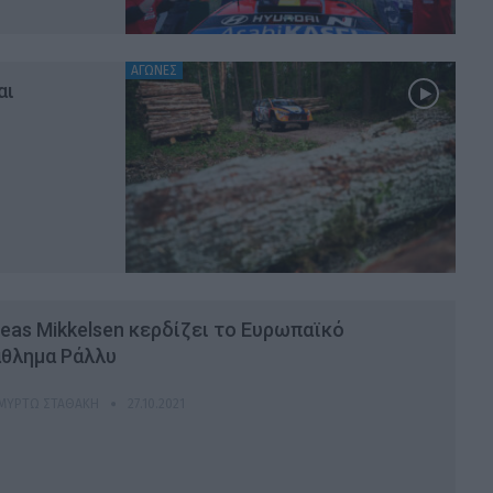
ΑΓΩΝΕΣ
αι
eas Mikkelsen κερδίζει το Ευρωπαϊκό
θλημα Ράλλυ
-ΜΥΡΤΏ ΣΤΑΘΆΚΗ
27.10.2021