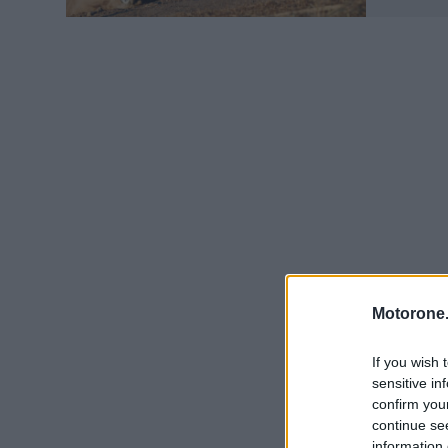
Motorone.
If you wish 
sensitive in
confirm you
continue se
information 