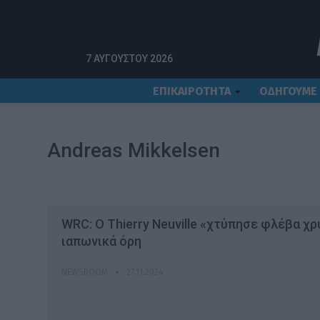
Αρχική
Andreas Mikkelsen
7 ΑΥΓΟΎΣΤΟΥ 2026
ΕΠΙΚΑΙΡΟΤΗΤΑ
ΟΔΗΓΟΥΜΕ
Andreas Mikkelsen
WRC: Ο Thierry Neuville «χτύπησε φλέβα χ
ιαπωνικά όρη
NEWSROOM
27.11.2024