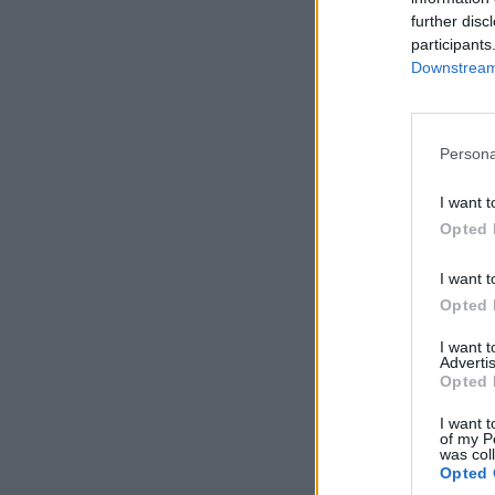
further disc
participants
Downstream 
Persona
I want t
Opted 
I want t
Opted 
I want 
Advertis
Opted 
I want t
of my P
was col
Opted 