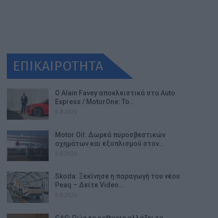
ΕΠΙΚΑΙΡΟΤΗΤΑ
Ο Alain Favey αποκλειστικά στα Auto
Express / MotorOne: Το…
6.8.2026
Motor Oil: Δωρεά πυροσβεστικών
οχημάτων και εξοπλισμού στον…
6.8.2026
Skoda: Ξεκίνησε η παραγωγή του νέου
Peaq – Δείτε Video…
6.8.2026
GAC: Πώς το software αλλάζει το