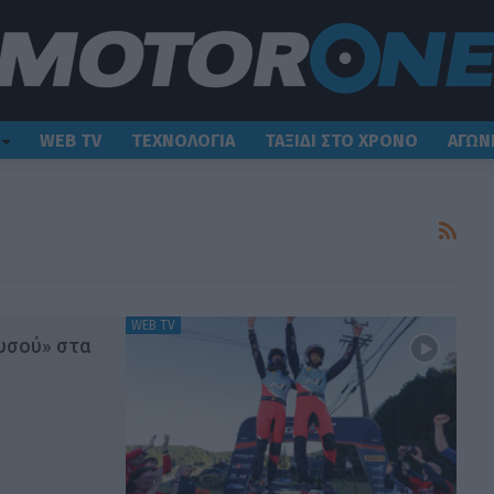
WEB TV
ΤΕΧΝΟΛΟΓΙΑ
ΤΑΞΙΔΙ ΣΤΟ ΧΡΟΝΟ
ΑΓΩΝ
WEB TV
ρυσού» στα