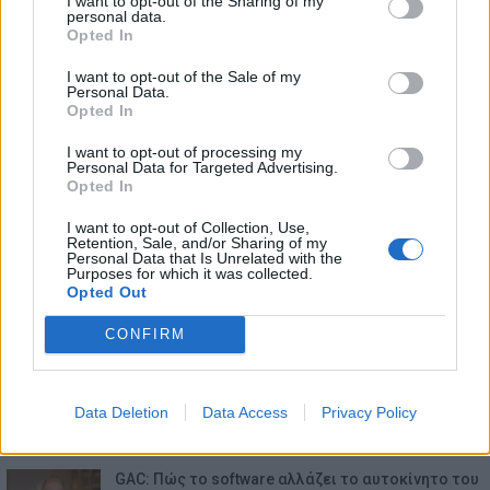
I want to opt-out of the Sharing of my
personal data.
Opted In
I want to opt-out of the Sale of my
Personal Data.
Opted In
ΕΠΙΚΑΙΡΟΤΗΤΑ
I want to opt-out of processing my
Personal Data for Targeted Advertising.
Opted In
Ο Alain Favey αποκλειστικά στα Auto Express /
MotorOne: Το…
I want to opt-out of Collection, Use,
6.8.2026
Retention, Sale, and/or Sharing of my
Personal Data that Is Unrelated with the
Purposes for which it was collected.
Motor Oil: Δωρεά πυροσβεστικών οχημάτων και
Opted Out
εξοπλισμού στον…
CONFIRM
6.8.2026
Skoda: Ξεκίνησε η παραγωγή του νέου Peaq –
Δείτε Video…
Data Deletion
Data Access
Privacy Policy
6.8.2026
GAC: Πώς το software αλλάζει το αυτοκίνητο του