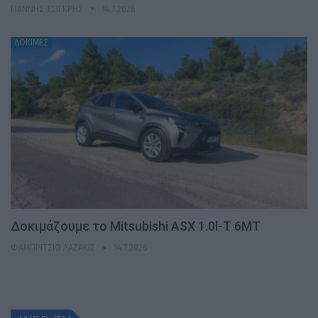
ΓΙΆΝΝΗΣ ΤΣΙΓΚΡΉΣ
14.7.2026
ΔΟΚΙΜΕΣ
Δοκιμάζουμε το Mitsubishi ASX 1.0l-T 6MT
ΦΑΜΠΡΊΤΣΙΟ ΛΑΖΆΚΙΣ
14.7.2026