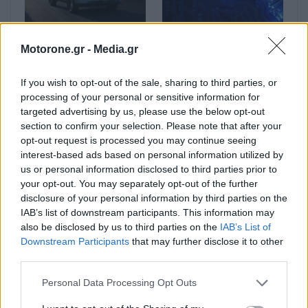
Super Intelligent Valet
Nissan: Η τεχνητή
Motorone.gr -
Media.gr
Parking: Ένας βοηθός
νοημοσύνη μειώνει την
στάθμευσης από την
εξέλιξη λογισμικού
If you wish to opt-out of the sale, sharing to third parties, or
Omoda & Jaecoo
αυτοκινήτων από μήνες
processing of your personal or sensitive information for
σε…
targeted advertising by us, please use the below opt-out
section to confirm your selection. Please note that after your
opt-out request is processed you may continue seeing
interest-based ads based on personal information utilized by
us or personal information disclosed to third parties prior to
your opt-out. You may separately opt-out of the further
disclosure of your personal information by third parties on the
IAB’s list of downstream participants. This information may
also be disclosed by us to third parties on the
IAB’s List of
Downstream Participants
that may further disclose it to other
third parties.
Personal Data Processing Opt Outs