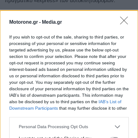
πραγματικό «express» των αυτοκινητοδρόμων.
Motorone.gr -
Media.gr
If you wish to opt-out of the sale, sharing to third parties, or
processing of your personal or sensitive information for
targeted advertising by us, please use the below opt-out
section to confirm your selection. Please note that after your
opt-out request is processed you may continue seeing
interest-based ads based on personal information utilized by
us or personal information disclosed to third parties prior to
your opt-out. You may separately opt-out of the further
disclosure of your personal information by third parties on the
Η μετάβαση από την ηλεκτρική στην υβριδική
IAB’s list of downstream participants. This information may
also be disclosed by us to third parties on the
IAB’s List of
λειτουργία είναι υποδειγματικά ομαλή. Στην πόλη,
Downstream Participants
that may further disclose it to other
μπορείς να κινείσαι αθόρυβα για αρκετά χιλιόμετρα,
third parties.
ενώ όταν βυθίσεις το γκάζι στο πάτωμα, η
Personal Data Processing Opt Outs
τετρακίνηση Quattro
φροντίζει ώστε η δύναμη να