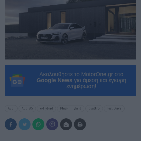
Ακολουθήστε το MotorOne.gr στο
Google News
για άμεση και έγκυρη
ενημέρωση!
Audi
Audi A5
e-Hybrid
Plug-in Hybrid
quattro
Test Drive