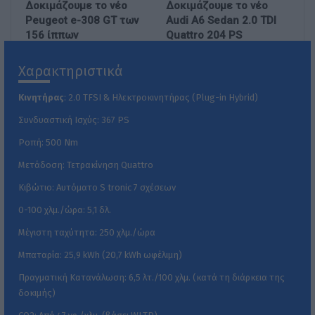
Δοκιμάζουμε το νέο
Δοκιμάζουμε το νέο
Peugeot e-308 GT των
Audi A6 Sedan 2.0 TDI
156 ίππων
Quattro 204 PS
Χαρακτηριστικά
Κινητήρας
: 2.0 TFSI & Ηλεκτροκινητήρας (Plug-in Hybrid)
Συνδυαστική Ισχύς: 367 PS
Ροπή: 500 Nm
Μετάδοση: Τετρακίνηση Quattro
Κιβώτιο: Αυτόματο S tronic 7 σχέσεων
0-100 χλμ./ώρα: 5,1 δλ.
Μέγιστη ταχύτητα: 250 χλμ./ώρα
Μπαταρία: 25,9 kWh (20,7 kWh ωφέλιμη)
Πραγματική Κατανάλωση: 6,5 λτ./100 χλμ. (κατά τη διάρκεια της
δοκιμής)