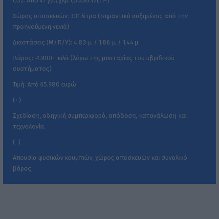
CO2: Από 47 γρ./χλμ. (βάσει WLTP)
Χώρος αποσκευών: 331 λίτρα (σημαντικά αυξημένος από την
προηγούμενη γενιά)
Διαστάσεις (Μ/Π/Υ): 4,83 μ. / 1,86 μ. / 1,44 μ.
Βάρος: ~1.900+ κιλά (λόγω της μπαταρίας του υβριδικού
συστήματος)
Τιμή: Από 65.980 ευρώ
(+)
Σχεδίαση, οδηγική συμπεριφορά, απόδοση, κατανάλωση και
τεχνολογία.
(-)
Απουσία φυσικών κουμπιών, χώρος αποσκευών και συνολικό
βάρος.