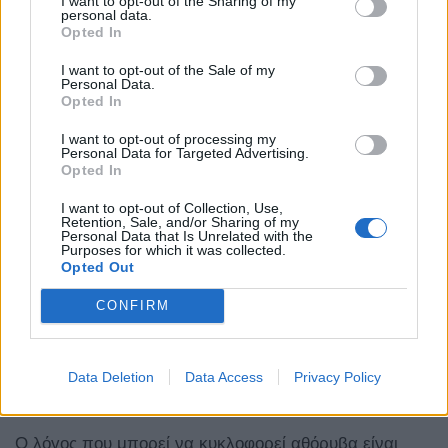
I want to opt-out of the Sharing of my
περάσει ακαριαία στην άσφαλτο και οι
20άρες
(στην
personal data.
Opted In
περίπτωσή μας) τροχοί να βρουν άμεσα πρόσφυση.
I want to opt-out of the Sale of my
Οι επιδόσεις θυμίζουν καθαρόαιμο σπορ μοντέλο,
Personal Data.
Opted In
κάνοντάς σε να αναρωτιέσαι αν όντως χρειάζεσαι το
I want to opt-out of processing my
“μεγάλο”
S5
.
Personal Data for Targeted Advertising.
Opted In
I want to opt-out of Collection, Use,
Retention, Sale, and/or Sharing of my
Personal Data that Is Unrelated with the
Purposes for which it was collected.
Opted Out
CONFIRM
Data Deletion
Data Access
Privacy Policy
Ο λόγος που μπορεί να κυκλοφορεί αθόρυβα είναι