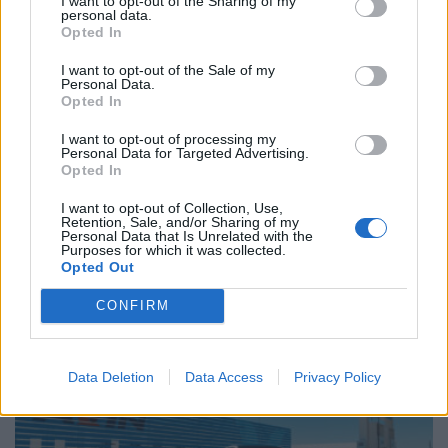
I want to opt-out of the Sharing of my
personal data.
Opted In
I want to opt-out of the Sale of my
Personal Data.
Opted In
I want to opt-out of processing my
Personal Data for Targeted Advertising.
Opted In
I want to opt-out of Collection, Use,
Retention, Sale, and/or Sharing of my
Ηλεκτροκίνηση: Οι υπηρεσίες και τα πακέτα των
Personal Data that Is Unrelated with the
Purposes for which it was collected.
παρόχων ενέργειας
Opted Out
NEWSROOM
31.7.2026
CONFIRM
MOTOR GREEN
Data Deletion
Data Access
Privacy Policy