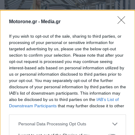
Motorone.gr -
Media.gr
If you wish to opt-out of the sale, sharing to third parties, or
processing of your personal or sensitive information for
targeted advertising by us, please use the below opt-out
section to confirm your selection. Please note that after your
opt-out request is processed you may continue seeing
Skoda: Ξεκίνησε η παραγωγή του νέου Peaq –
interest-based ads based on personal information utilized by
Δείτε Video από τη γραμμή…
us or personal information disclosed to third parties prior to
your opt-out. You may separately opt-out of the further
ΝΊΚΟΣ ΝΑΟΎΜ
6.8.2026
disclosure of your personal information by third parties on the
IAB’s list of downstream participants. This information may
also be disclosed by us to third parties on the
IAB’s List of
Downstream Participants
that may further disclose it to other
MOTOR GREEN
third parties.
Personal Data Processing Opt Outs
MOTOR GREEN