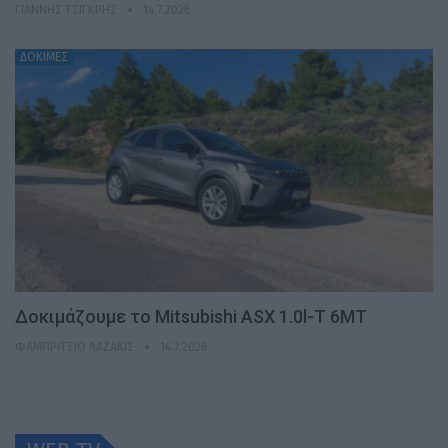
ΓΙΆΝΝΗΣ ΤΣΙΓΚΡΉΣ
14.7.2026
ΔΟΚΙΜΕΣ
Δοκιμάζουμε το Mitsubishi ASX 1.0l-T 6MT
ΦΑΜΠΡΊΤΣΙΟ ΛΑΖΆΚΙΣ
14.7.2026