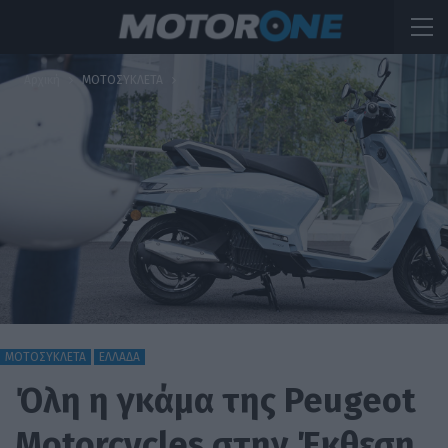
Αρχική
ΜΟΤΟΣΥΚΛΕΤΑ
ΜΟΤΟΣΥΚΛΕΤΑ
ΕΛΛΑΔΑ
Όλη η γκάμα της Peugeot
Motorcycles στην Έκθεση