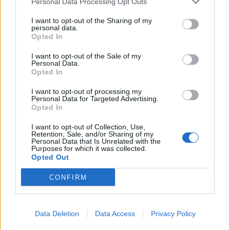
Personal Data Processing Opt Outs
Skoda Kodiaq από… χαρτί: Κι όμως, τα φώτα του
I want to opt-out of the Sharing of my
ανάβουν!
personal data.
9.8.2026
Opted In
I want to opt-out of the Sale of my
Bugatti Destrier: «Γλυπτό» 1.600 ίππων
Personal Data.
8.8.2026
Opted In
I want to opt-out of processing my
Personal Data for Targeted Advertising.
Ο Alain Favey αποκλειστικά στα Auto Express /
Opted In
MotorOne: «Δεν…
7.8.2026
I want to opt-out of Collection, Use,
Retention, Sale, and/or Sharing of my
Personal Data that Is Unrelated with the
Bentley Torcal: Αν και ηλεκτρική, θα ακούγεται
Purposes for which it was collected.
σαν να έχει…
Opted Out
7.8.2026
CONFIRM
Data Deletion
Data Access
Privacy Policy