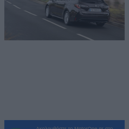
Ακολουθήστε το MotorOne.gr στο