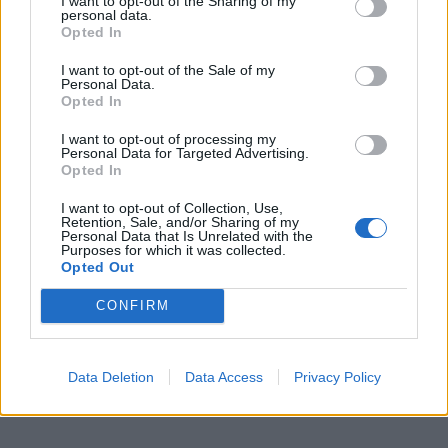
I want to opt-out of the Sharing of my
personal data.
Opted In
I want to opt-out of the Sale of my
Personal Data.
Opted In
Skoda: Ξεκίνησε η παραγωγή του
νέου Peaq – Δείτε Video από τη
I want to opt-out of processing my
Personal Data for Targeted Advertising.
γραμμή παραγωγής
Opted In
WEB TV
6.8.2026
I want to opt-out of Collection, Use,
Retention, Sale, and/or Sharing of my
Personal Data that Is Unrelated with the
Purposes for which it was collected.
Opted Out
CONFIRM
Data Deletion
Data Access
Privacy Policy