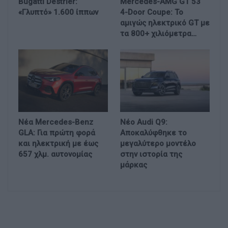
Bugatti Destrier:
Mercedes-AMG GT 53
«Γλυπτό» 1.600 ίππων
4-Door Coupe: Το
αμιγώς ηλεκτρικό GT με
τα 800+ χιλιόμετρα…
Νέα Mercedes-Benz
Νέο Audi Q9:
GLA: Για πρώτη φορά
Αποκαλύφθηκε το
και ηλεκτρική με έως
μεγαλύτερο μοντέλο
657 χλμ. αυτονομίας
στην ιστορία της
μάρκας