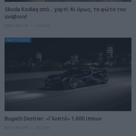
Skoda Kodiaq από… χαρτί: Κι όμως, τα φώτα του
ανάβουν!
ΝΊΚΟΣ ΝΑΟΎΜ
9.8.2026
ΠΑΡΟΥΣΙΑΣΕΙΣ
Bugatti Destrier: «Γλυπτό» 1.600 ίππων
ΝΊΚΟΣ ΝΑΟΎΜ
8.8.2026