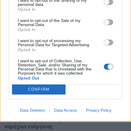
I want to opt-out of the Sharing of my
ΝΊΚΟΣ ΝΑΟΎΜ
6.8.2026
personal data.
Opted In
I want to opt-out of the Sale of my
Personal Data.
MOTOR GREEN
Opted In
I want to opt-out of processing my
MOTOR GREEN
Personal Data for Targeted Advertising.
Opted In
I want to opt-out of Collection, Use,
Retention, Sale, and/or Sharing of my
Personal Data that Is Unrelated with the
Purposes for which it was collected.
Opted Out
CONFIRM
Data Deletion
Data Access
Privacy Policy
Ηλεκτροκίνηση: Οι υπηρεσίες και τα πακέτα των
παρόχων ενέργειας