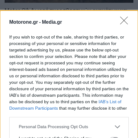
Motor Oil: Δωρεά πυροσβεστικών οχημάτων και
εξοπλισμού στον δήμο Αγίου Βασιλείου
Motorone.gr -
Media.gr
NEWSROOM
6.8.2026
If you wish to opt-out of the sale, sharing to third parties, or
WEB TV
processing of your personal or sensitive information for
targeted advertising by us, please use the below opt-out
section to confirm your selection. Please note that after your
opt-out request is processed you may continue seeing
interest-based ads based on personal information utilized by
us or personal information disclosed to third parties prior to
your opt-out. You may separately opt-out of the further
disclosure of your personal information by third parties on the
IAB’s list of downstream participants. This information may
also be disclosed by us to third parties on the
IAB’s List of
Downstream Participants
that may further disclose it to other
third parties.
Skoda: Ξεκίνησε η παραγωγή του νέου Peaq –
Personal Data Processing Opt Outs
Δείτε Video από τη γραμμή…