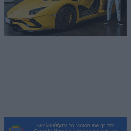
Ακολουθήστε το MotorOne.gr στο
Google News
για άμεση και έγκυρη