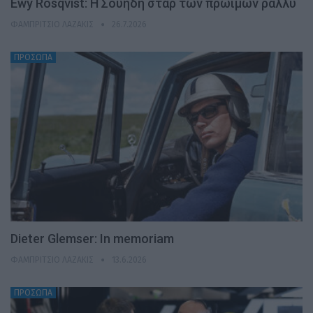
Ewy Rosqvist: Η Σουηδή σταρ των πρώιμων ράλλυ
ΦΑΜΠΡΊΤΣΙΟ ΛΑΖΆΚΙΣ
26.7.2026
ΠΡΟΣΩΠΑ
Dieter Glemser: In memoriam
ΦΑΜΠΡΊΤΣΙΟ ΛΑΖΆΚΙΣ
13.6.2026
ΠΡΟΣΩΠΑ