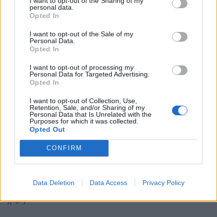
I want to opt-out of the Sharing of my
personal data.
Opted In
I want to opt-out of the Sale of my
Χερσόνησος – Νεάπολη (ΣΔΙΤ)
Personal Data.
Opted In
Μήκος αυτοκινητοδρόμου: 22,44 χλμ. και
I want to opt-out of processing my
παράπλευρου / κάθετου δικτύου 9,65 χλμ
Personal Data for Targeted Advertising.
Opted In
Η τυπική διατομή του αυτοκινητόδρομου έχει πλάτος
I want to opt-out of Collection, Use,
Retention, Sale, and/or Sharing of my
οδοστρώματος 21,5 μέτρα.
Personal Data that Is Unrelated with the
Purposes for which it was collected.
Opted Out
2 λωρίδες κυκλοφορίας ανά κατεύθυνση με ΛΕΑ
CONFIRM
12 γέφυρες μονού κλάδου (1,7 χλμ.)
Data Deletion
Data Access
Privacy Policy
5 σήραγγες μονού κλάδου (συνολικού μήκους 6,75
χλμ.)