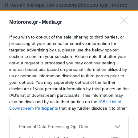
Η τυπική διατομή του αυτοκινητόδρομου έχει πλάτος
οδοστρώματος 21,5 μέτρα από 12,50 σήμερα.
Motorone.gr -
Media.gr
2 λωρίδες κυκλοφορίας ανά κατεύθυνση με ΛΕΑ
If you wish to opt-out of the sale, sharing to third parties, or
processing of your personal or sensitive information for
26 σήραγγες μονού κλάδου συνολικού μήκους
targeted advertising by us, please use the below opt-out
περίπου 34 χλμ.
section to confirm your selection. Please note that after your
opt-out request is processed you may continue seeing
interest-based ads based on personal information utilized by
10,80 χλμ. νέες γέφυρες, 23 εκ των οποίων
us or personal information disclosed to third parties prior to
υπερβαίνουν τα 100 μέτρα μήκος
your opt-out. You may separately opt-out of the further
disclosure of your personal information by third parties on the
20 νέοι ανισόπεδοι κόμβοι και αναβάθμιση των
IAB’s list of downstream participants. This information may
also be disclosed by us to third parties on the
IAB’s List of
υπαρχόντων 18 ανισόπεδων κόμβων στις
Downstream Participants
that may further disclose it to other
Παρακάμψεις Χανίων, Ρεθύμνου, Ηρακλείου
third parties.
Personal Data Processing Opt Outs
Εκτιμώμενο κόστος 1,32 δισ ευρώ.