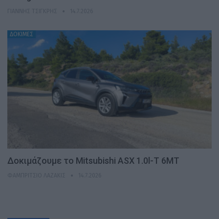
ΓΙΆΝΝΗΣ ΤΣΙΓΚΡΉΣ
14.7.2026
ΔΟΚΙΜΕΣ
Δοκιμάζουμε το Mitsubishi ASX 1.0l-T 6MT
ΦΑΜΠΡΊΤΣΙΟ ΛΑΖΆΚΙΣ
14.7.2026