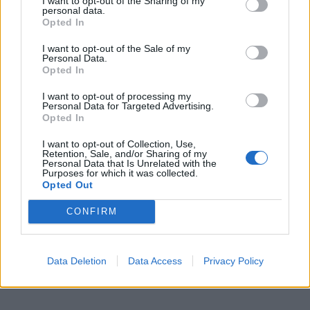
νέου Peaq – Δείτε Video από τη
I want to opt-out of the Sharing of my
personal data.
γραμμή παραγωγής
Opted In
WEB TV
6.8.2026
I want to opt-out of the Sale of my
Personal Data.
Opted In
I want to opt-out of processing my
Personal Data for Targeted Advertising.
Opted In
I want to opt-out of Collection, Use,
Retention, Sale, and/or Sharing of my
Personal Data that Is Unrelated with the
Purposes for which it was collected.
Opted Out
CONFIRM
Data Deletion
Data Access
Privacy Policy