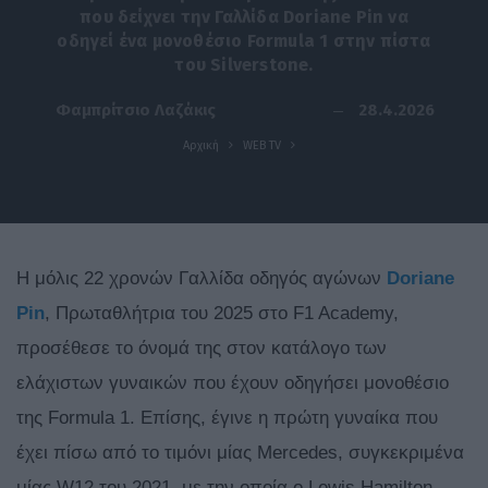
που δείχνει την Γαλλίδα Doriane Pin να
οδηγεί ένα μονοθέσιο Formula 1 στην πίστα
του Silverstone.
28.4.2026
Φαμπρίτσιο Λαζάκις
Αρχική
WEB TV
H μόλις 22 χρονών Γαλλίδα οδηγός αγώνων
Doriane
Pin
, Πρωταθλήτρια του 2025 στο F1 Academy,
προσέθεσε το όνομά της στον κατάλογο των
ελάχιστων γυναικών που έχουν οδηγήσει μονοθέσιο
της Formula 1. Επίσης, έγινε η πρώτη γυναίκα που
έχει πίσω από το τιμόνι μίας Mercedes, συγκεκριμένα
μίας W12 του 2021, με την οποία ο Lewis Hamilton