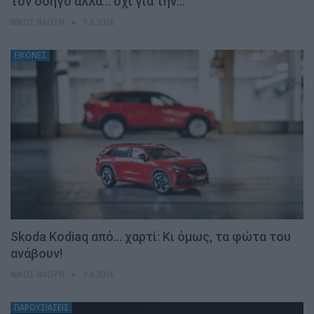
τον οδηγό αλλά… όχι για την…
ΝΊΚΟΣ ΝΑΟΎΜ
9.8.2026
ΕΙΚΟΝΕΣ
Skoda Kodiaq από… χαρτί: Κι όμως, τα φώτα του
ανάβουν!
ΝΊΚΟΣ ΝΑΟΎΜ
9.8.2026
ΠΑΡΟΥΣΙΑΣΕΙΣ