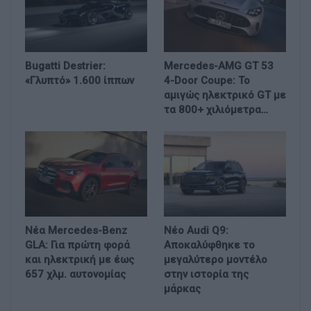
Bugatti Destrier:
Mercedes-AMG GT 53
«Γλυπτό» 1.600 ίππων
4-Door Coupe: Το
αμιγώς ηλεκτρικό GT με
τα 800+ χιλιόμετρα…
Νέα Mercedes-Benz
Νέο Audi Q9:
GLA: Για πρώτη φορά
Αποκαλύφθηκε το
και ηλεκτρική με έως
μεγαλύτερο μοντέλο
657 χλμ. αυτονομίας
στην ιστορία της
μάρκας