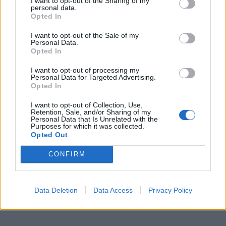
I want to opt-out of the Sharing of my
personal data.
Opted In
I want to opt-out of the Sale of my
Personal Data.
Opted In
I want to opt-out of processing my
Personal Data for Targeted Advertising.
Opted In
Skoda: Ξεκίνησε η παραγωγή του
I want to opt-out of Collection, Use,
Retention, Sale, and/or Sharing of my
νέου Peaq – Δείτε Video από τη
Personal Data that Is Unrelated with the
Purposes for which it was collected.
γραμμή παραγωγής
Opted Out
WEB TV
6.8.2026
CONFIRM
Data Deletion
Data Access
Privacy Policy