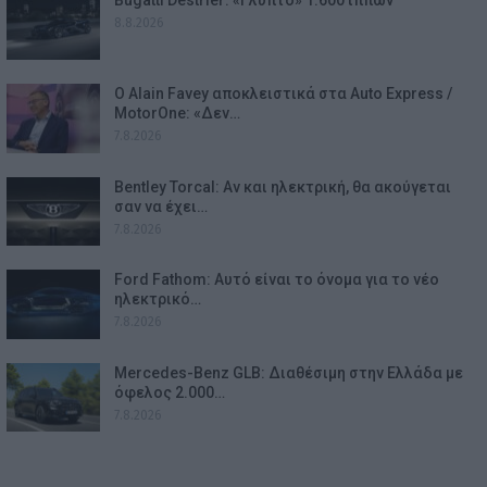
Bugatti Destrier: «Γλυπτό» 1.600 ίππων
8.8.2026
Ο Alain Favey αποκλειστικά στα Auto Express /
MotorOne: «Δεν…
7.8.2026
Bentley Torcal: Αν και ηλεκτρική, θα ακούγεται
σαν να έχει…
7.8.2026
Ford Fathom: Αυτό είναι το όνομα για το νέο
ηλεκτρικό…
7.8.2026
Mercedes-Benz GLB: Διαθέσιμη στην Ελλάδα με
όφελος 2.000…
7.8.2026