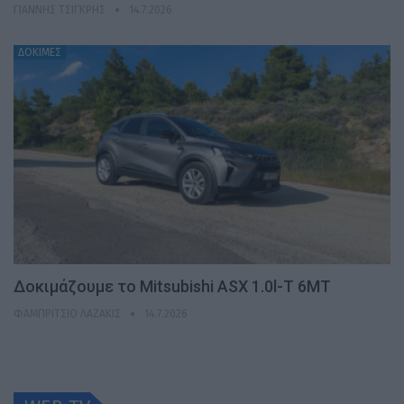
ΓΙΆΝΝΗΣ ΤΣΙΓΚΡΉΣ
14.7.2026
ΔΟΚΙΜΕΣ
Δοκιμάζουμε το Mitsubishi ASX 1.0l-T 6MT
ΦΑΜΠΡΊΤΣΙΟ ΛΑΖΆΚΙΣ
14.7.2026