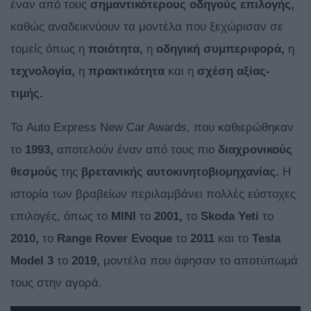
έναν από τους
σημαντικότερους οδηγούς επιλογής,
καθώς αναδεικνύουν τα μοντέλα που ξεχώρισαν σε
τομείς όπως η
ποιότητα,
η
οδηγική συμπεριφορά,
η
τεχνολογία,
η
πρακτικότητα
και η
σχέση αξίας-
τιμής.
Τα Auto Express New Car Awards, που καθιερώθηκαν
το
1993,
αποτελούν έναν από τους πιο
διαχρονικούς
θεσμούς
της
βρετανικής αυτοκινητοβιομηχανίας.
Η
ιστορία των βραβείων περιλαμβάνει πολλές εύστοχες
επιλογές, όπως το
MINI
το
2001,
το
Skoda Yeti
το
2010,
το
Range Rover Evoque
το
2011
και το
Tesla
Model
3
το
2019,
μοντέλα που άφησαν το αποτύπωμά
τους στην αγορά.