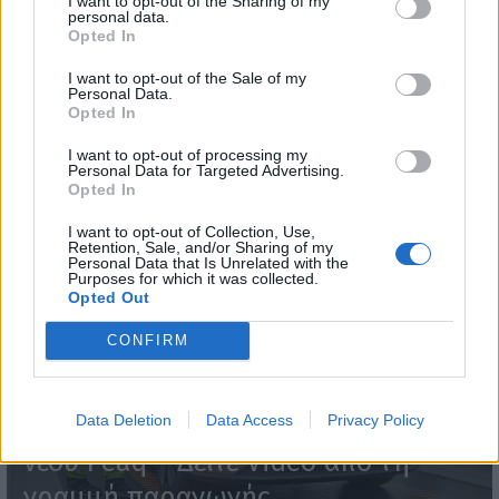
I want to opt-out of the Sharing of my
personal data.
Opted In
I want to opt-out of the Sale of my
Personal Data.
Opted In
WEBTV
I want to opt-out of processing my
Personal Data for Targeted Advertising.
Opted In
I want to opt-out of Collection, Use,
Retention, Sale, and/or Sharing of my
Personal Data that Is Unrelated with the
Purposes for which it was collected.
Opted Out
CONFIRM
Skoda: Ξεκίνησε η παραγωγή του
Data Deletion
Data Access
Privacy Policy
νέου Peaq – Δείτε Video από τη
γραμμή παραγωγής