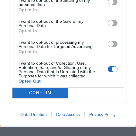
I want to opt-out of the Sharing of my
6.8.2026
personal data.
Opted In
Skoda: Ξεκίνησε η παραγωγή του νέου Peaq –
I want to opt-out of the Sale of my
Δείτε Video…
Personal Data.
6.8.2026
Opted In
GAC: Πώς το software αλλάζει το αυτοκίνητο του
I want to opt-out of processing my
Personal Data for Targeted Advertising.
μέλλοντος…
Opted In
6.8.2026
I want to opt-out of Collection, Use,
Retention, Sale, and/or Sharing of my
Mercedes-AMG GT 53 4-Door Coupe: Το αμιγώς
Personal Data that Is Unrelated with the
ηλεκτρικό GT με…
Purposes for which it was collected.
6.8.2026
Opted Out
CONFIRM
Data Deletion
Data Access
Privacy Policy