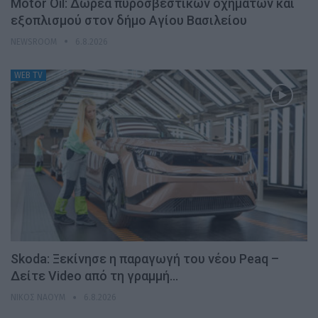
Motor Oil: Δωρεά πυροσβεστικών οχημάτων και
εξοπλισμού στον δήμο Αγίου Βασιλείου
NEWSROOM
6.8.2026
WEB TV
Skoda: Ξεκίνησε η παραγωγή του νέου Peaq –
Δείτε Video από τη γραμμή…
ΝΊΚΟΣ ΝΑΟΎΜ
6.8.2026