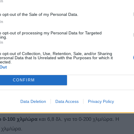
In
o opt-out of the Sale of my Personal Data.
In
to opt-out of processing my Personal Data for Targeted
ing.
In
o opt-out of Collection, Use, Retention, Sale, and/or Sharing
ersonal Data that Is Unrelated with the Purposes for which it
lected.
Out
CONFIRM
Data Deletion
Data Access
Privacy Policy
 αγωνιστικού κιβωτίου που στέλνει τη ροπή στους
το 0-100 χλμ/ώρα
και 6,8 δλ. για το 0-200 χλμ/ώρα. Η
5 χλμ/ώρα.