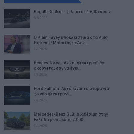
Bugatti Destrier: «Γλυπτό» 1.600 ίππων
8.8.2026
Ο Alain Favey αποκλειστικά στα Auto
Express / MotorOne: «Δεν…
7.8.2026
Bentley Torcal: Αν και ηλεκτρική, θα
ακούγεται σαν να έχει…
7.8.2026
Ford Fathom: Αυτό είναι το όνομα για
το νέο ηλεκτρικό…
7.8.2026
Mercedes-Benz GLB: Διαθέσιμη στην
Ελλάδα με όφελος 2.000…
7.8.2026