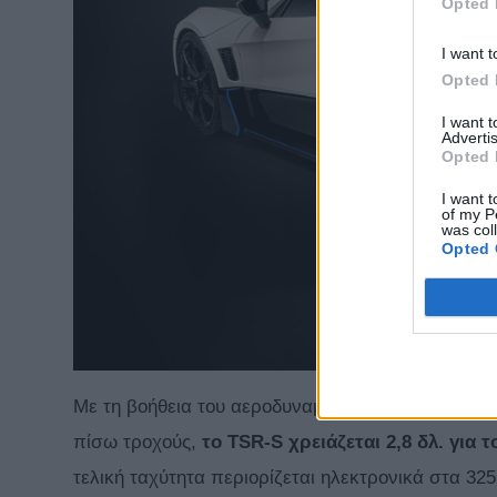
Opted 
I want t
Opted 
I want 
Advertis
Opted 
I want t
of my P
was col
Opted 
Με τη βοήθεια του αεροδυναμικού πακέτου και του
πίσω τροχούς,
το TSR-S χρειάζεται 2,8 δλ. για 
τελική ταχύτητα περιορίζεται ηλεκτρονικά στα 32