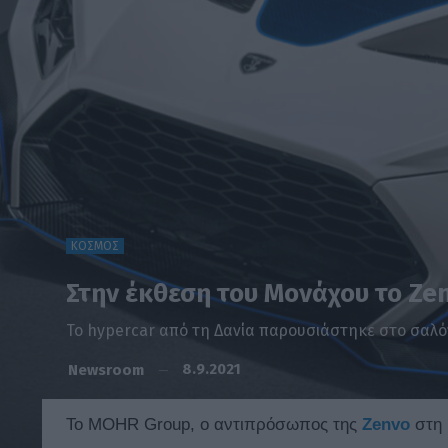
ΚΟΣΜΟΣ
Στην έκθεση του Μονάχου το Ze
Το hypercar από τη Δανία παρουσιάστηκε στο σαλό
8.9.2021
Newsroom
To MOHR Group, ο αντιπρόσωπος της
Zenvo
στη 