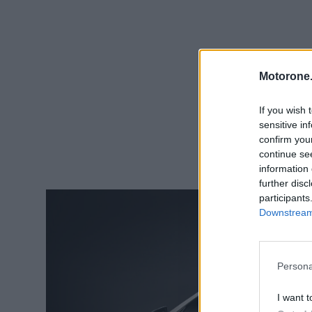
Motorone.
If you wish 
sensitive in
confirm you
continue se
information 
further disc
participants
Downstream 
Persona
I want t