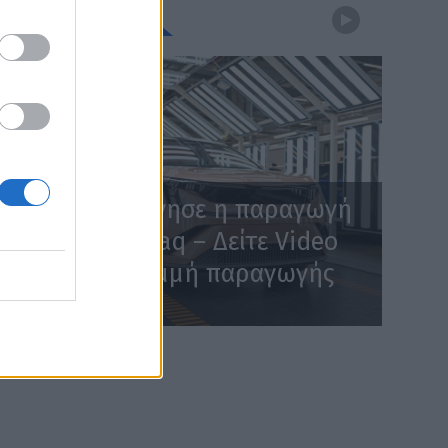
WEBTV
Skoda: Ξεκίνησε η παραγωγή
του νέου Peaq – Δείτε Video
από τη γραμμή παραγωγής
WEB TV
6.8.2026