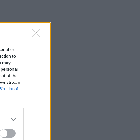
sonal or
ection to
ou may
 personal
out of the
 downstream
B’s List of