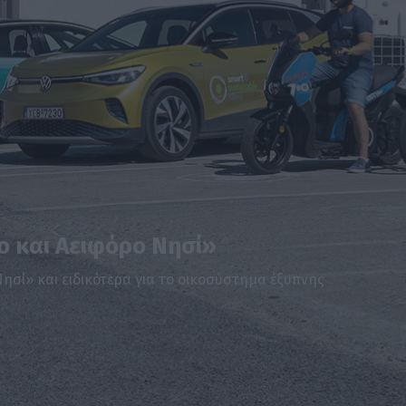
 και Αειφόρο Νησί»
ησί» και ειδικότερα για το οικοσύστημα έξυπνης