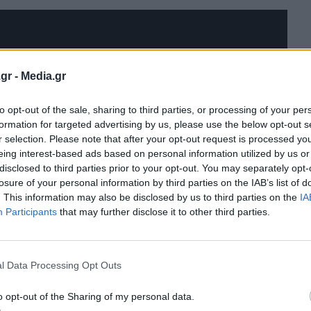
κτρικό αυτοκίνητο πόλης, από 17.900€!
gr -
Media.gr
να στην κατηγορία του!
to opt-out of the sale, sharing to third parties, or processing of your per
formation for targeted advertising by us, please use the below opt-out s
 που έρχεται να αλλάξει τα δεδομένα
r selection. Please note that after your opt-out request is processed y
eing interest-based ads based on personal information utilized by us or
disclosed to third parties prior to your opt-out. You may separately opt-
4xe
losure of your personal information by third parties on the IAB’s list of
. This information may also be disclosed by us to third parties on the
IA
t Twingo E-Tech
Participants
that may further disclose it to other third parties.
l Data Processing Opt Outs
o opt-out of the Sharing of my personal data.