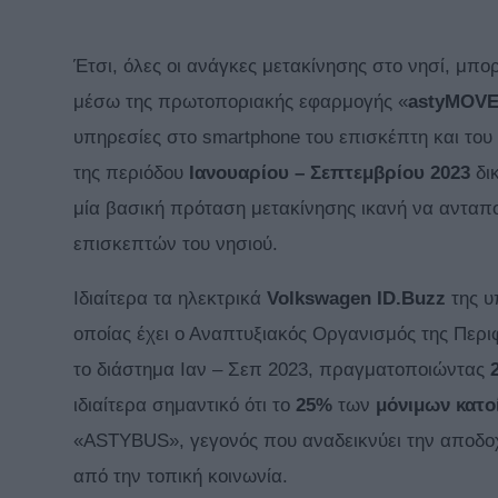
Έτσι, όλες οι ανάγκες μετακίνησης στο νησί, μπ
μέσω της πρωτοποριακής εφαρμογής «
astyMOV
υπηρεσίες στο smartphone του επισκέπτη και του
της περιόδου
Ιανουαρίου – Σεπτεμβρίου 2023
δικ
μία βασική πρόταση μετακίνησης ικανή να ανταπο
επισκεπτών του νησιού.
Ιδιαίτερα τα ηλεκτρικά
Volkswagen ID.Buzz
της υ
οποίας έχει ο Αναπτυξιακός Οργανισμός της Περιφ
το διάστημα Ιαν – Σεπ 2023, πραγματοποιώντας
ιδιαίτερα σημαντικό ότι το
25%
των
μόνιμων
κατο
«ASTYBUS», γεγονός που αναδεικνύει την αποδοχ
από την τοπική κοινωνία.