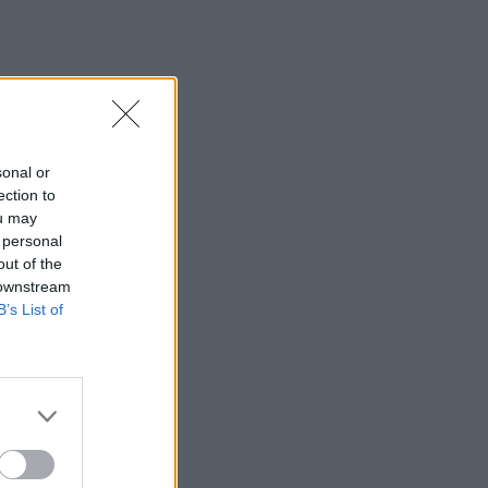
sonal or
ection to
ou may
 personal
out of the
 downstream
B’s List of