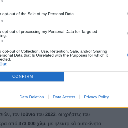
In
o opt-out of the Sale of my Personal Data.
In
to opt-out of processing my Personal Data for Targeted
ing.
In
o opt-out of Collection, Use, Retention, Sale, and/or Sharing
ersonal Data that Is Unrelated with the Purposes for which it
lected.
ραγματοποιείται με την χρήση των
ηλεκτρικών
Out
 των πανίσχυρων
eBikes της Ducati
,
CONFIRM
μειώνοντας εντυπωσιακή
αύξηση 84%
σε σχέση με
χημα να το μοιράζονται, κάνοντας πράξη το μοντέλο
Data Deletion
Data Access
Privacy Policy
σιών, τον
Ιούνιο
του
2022
, οι χρήστες του
τερα από
373.000 χλμ.
με ηλεκτρικά αυτοκίνητα