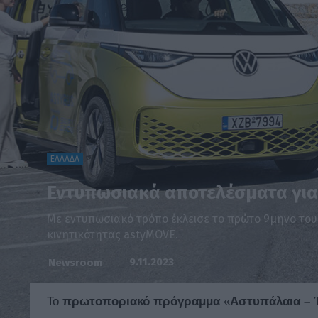
ΕΛΛΑΔΑ
Εντυπωσιακά αποτελέσματα για
Με εντυπωσιακό τρόπο έκλεισε το πρώτο 9μηνο του 
κινητικότητας astyMOVE.
9.11.2023
Newsroom
Το
πρωτοποριακό
πρόγραμμα
«
Αστυπάλαια – 