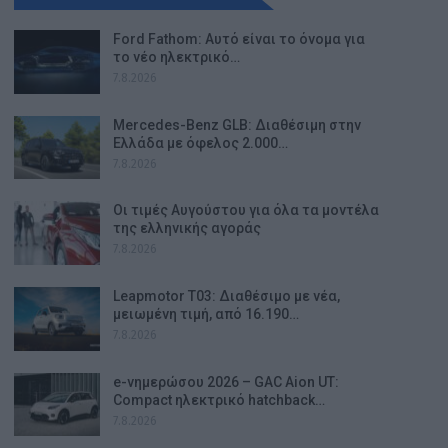
Ford Fathom: Αυτό είναι το όνομα για
το νέο ηλεκτρικό…
7.8.2026
Mercedes-Benz GLB: Διαθέσιμη στην
Ελλάδα με όφελος 2.000…
7.8.2026
Οι τιμές Αυγούστου για όλα τα μοντέλα
της ελληνικής αγοράς
7.8.2026
Leapmotor T03: Διαθέσιμο με νέα,
μειωμένη τιμή, από 16.190…
7.8.2026
e-νημερώσου 2026 – GAC Aion UT:
Compact ηλεκτρικό hatchback…
7.8.2026