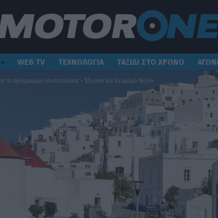
WEB TV
ΤΕΧΝΟΛΟΓΙΑ
ΤΑΞΙΔΙ ΣΤΟ ΧΡΟΝΟ
ΑΓΩΝ
α το πρόγραμμα «Αστυπάλαια – Έξυπνο και Αειφόρο Νησί»