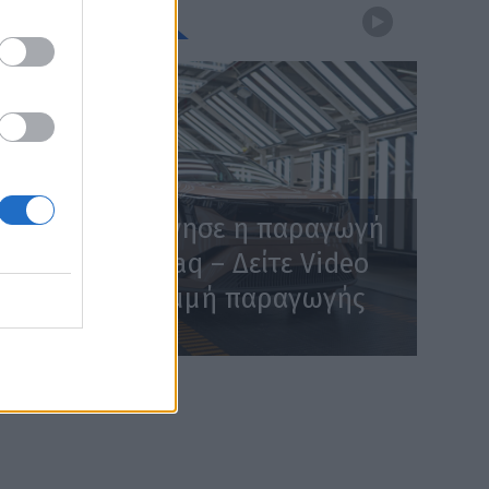
WEBTV
Skoda: Ξεκίνησε η παραγωγή
του νέου Peaq – Δείτε Video
από τη γραμμή παραγωγής
WEB TV
6.8.2026