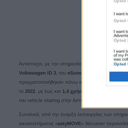
Opted 
I want t
Opted 
I want 
Advertis
Opted 
I want t
of my P
was col
Αντίστοιχα, με την υπηρεσία «
astyGO
» η οποία π
Opted 
Volkswagen ID.3
, του
eScooter SEAT MO 125
και
πραγματοποιήθηκαν πάνω από
895 διαδρομές
ση
το
2022
, με έως και
1,4 χρήστες την ημέρα
ανά ό
του vehicle sharing στην Αστυπάλαια.
Συνολικά, από την έναρξη λειτουργίας των υπηρε
οικοσυστήματος «
astyMOVE
» διένυσαν περισσό