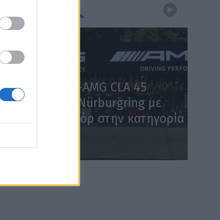
WEBTV
Η Mercedes-AMG CLA 45
κατακτά το Nürburgring με
χρόνο – ρεκόρ στην κατηγορία
(Video)
WEB TV
5.8.2026