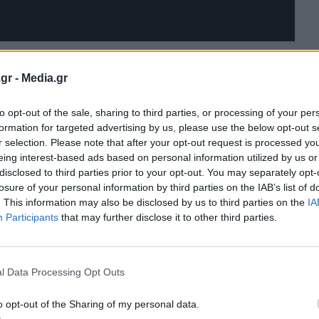
gr -
Media.gr
to opt-out of the sale, sharing to third parties, or processing of your per
formation for targeted advertising by us, please use the below opt-out s
r selection. Please note that after your opt-out request is processed y
eing interest-based ads based on personal information utilized by us or
disclosed to third parties prior to your opt-out. You may separately opt-
losure of your personal information by third parties on the IAB’s list of
. This information may also be disclosed by us to third parties on the
IA
Participants
that may further disclose it to other third parties.
έχουν στην καμπάνια της Ευρωπαϊκής Εβδομάδας
l Data Processing Opt Outs
ν εκδηλώσεων την «
Ημέρα Χωρίς Αυτοκίνητο
» στις
θορίζονται ειδικές αστικές ζώνες, όπου απαγορεύεται η
o opt-out of the Sharing of my personal data.
ρος σε πεζούς, ποδηλάτες, πατίνια και δημόσιες