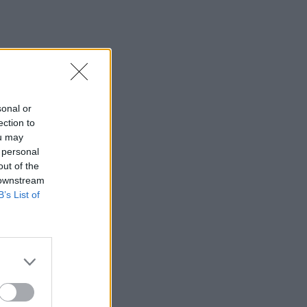
sonal or
ection to
ou may
 personal
out of the
 downstream
B’s List of