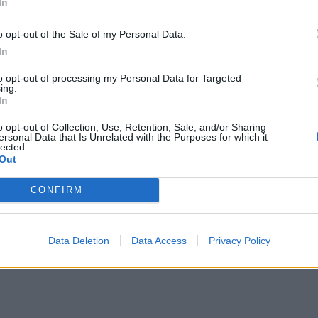
In
o opt-out of the Sale of my Personal Data.
In
α που συνδέονται με τη βιώσιμη αστική κινητικότητα.
to opt-out of processing my Personal Data for Targeted
μενος δημόσιος χώρος
» (Shared Public Space). Ο
ing.
In
συνολικού αστικού τοπίου και του ορθολογικού
ργίες και αποφέρει πολλά οφέλη στην κοινωνία.
o opt-out of Collection, Use, Retention, Sale, and/or Sharing
ersonal Data that Is Unrelated with the Purposes for which it
lected.
Out
CONFIRM
Data Deletion
Data Access
Privacy Policy