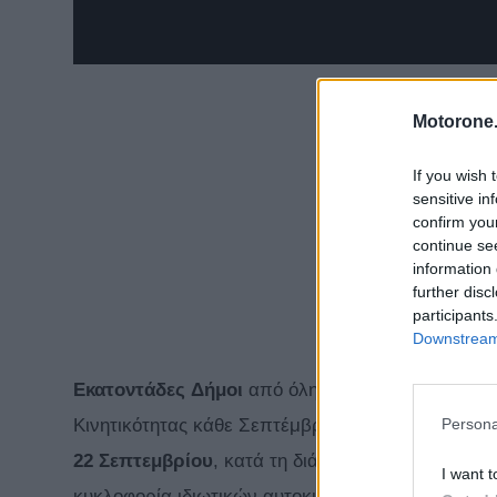
Motorone.
If you wish 
sensitive in
confirm you
continue se
information 
further disc
participants
Downstream 
Εκατοντάδες
Δήμοι
από όλη την Ευρώπη συμμετ
Persona
Κινητικότητας κάθε Σεπτέμβρη, με κορύφωση τω
22 Σεπτεμβρίου
, κατά τη διάρκεια της οποίας κα
I want t
κυκλοφορία ιδιωτικών αυτοκινήτων και δίνεται χώ