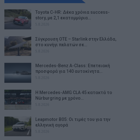
Toyota C-HR: Δέκα χρόνια success-
story, με 2,1 εκατομμύρια…
5.8.2026
Σύγκρουση ΟΤΕ – Starlink στην Ελλάδα,
στο κυνήγι πελατών σε…
5.8.2026
Mercedes-Benz A-Class: Επετειακή
προσφορά για 140 αυτοκίνητα…
5.8.2026
Η Mercedes-AMG CLA 45 κατακτά το
Nürburgring με χρόνο…
5.8.2026
Leapmotor B05: Οι τιμές του για την
ελληνική αγορά
5.8.2026