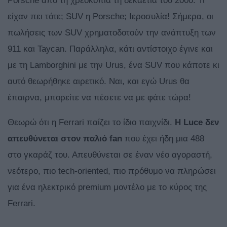
Porsche από τη χρεοκοπία τη δεκαετία του 2000. Τι
είχαν πει τότε; SUV η Porsche; Ιεροσυλία! Σήμερα, οι
πωλήσεις των SUV χρηματοδοτούν την ανάπτυξη των
911 και Taycan. Παράλληλα, κάτι αντίστοιχο έγινε και
με τη Lamborghini με την Urus, ένα SUV που κάποτε κι
αυτό θεωρήθηκε αιρετικό. Ναι, και εγώ Urus θα
έπαιρνα, μπορείτε να πέσετε να με φάτε τώρα!
Θεωρώ ότι η Ferrari παίζει το ίδιο παιχνίδι.
Η Luce δεν
απευθύνεται στον παλιό fan
που έχει ήδη μια 488
στο γκαράζ του. Απευθύνεται σε έναν νέο αγοραστή,
νεότερο, πιο tech-oriented, πιο πρόθυμο να πληρώσει
για ένα ηλεκτρικό premium μοντέλο με το κύρος της
Ferrari.