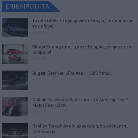
ΕΠΙΚΑΙΡΟΤΗΤΑ
Toyota GR86: Στοχευμένες αλλαγές με επίκεντρο
τον οδηγό…
9.8.2026
Skoda Kodiaq από… χαρτί: Κι όμως, τα φώτα του
ανάβουν!
9.8.2026
Bugatti Destrier: «Γλυπτό» 1.600 ίππων
8.8.2026
Ο Alain Favey αποκλειστικά στα Auto Express /
MotorOne: «Δεν…
7.8.2026
Bentley Torcal: Αν και ηλεκτρική, θα ακούγεται
σαν να έχει…