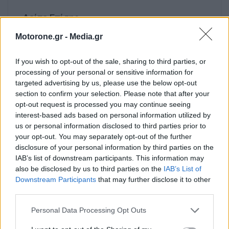
Δείτε Επίσης
Motorone.gr -
Media.gr
If you wish to opt-out of the sale, sharing to third parties, or
processing of your personal or sensitive information for
targeted advertising by us, please use the below opt-out
section to confirm your selection. Please note that after your
opt-out request is processed you may continue seeing
F1-GP Ουγγαρίας: Η
F1: O ταχύς και η τύχη
interest-based ads based on personal information utilized by
επιστροφή των
του
us or personal information disclosed to third parties prior to
Πρωταθλητών
your opt-out. You may separately opt-out of the further
disclosure of your personal information by third parties on the
IAB’s list of downstream participants. This information may
also be disclosed by us to third parties on the
IAB’s List of
Downstream Participants
that may further disclose it to other
third parties.
Personal Data Processing Opt Outs
F1: Τα ερωτήματα για
F1: Μπορεί ο Lewis