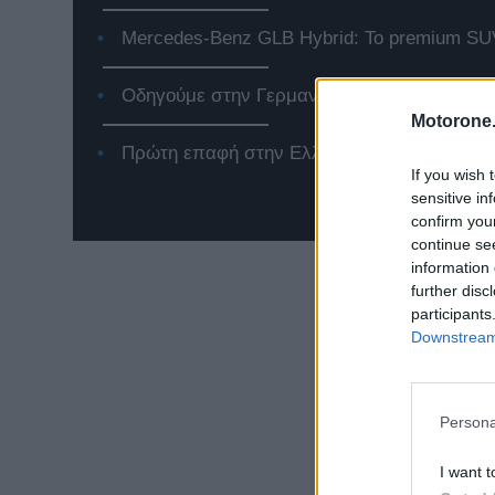
Mercedes-Benz GLB Hybrid: Το premium SUV
Οδηγούμε στην Γερμανία το Jeep Compass 
Motorone.
Πρώτη επαφή στην Ελλάδα με το νέο Renaul
If you wish 
sensitive in
confirm you
continue se
information 
further disc
participants
Downstream 
Persona
I want t