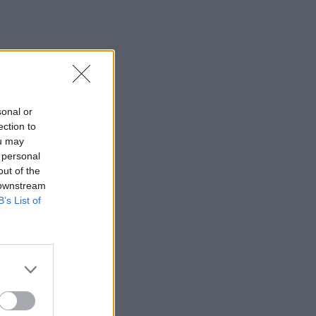
sonal or
ection to
ou may
 personal
out of the
 downstream
B’s List of