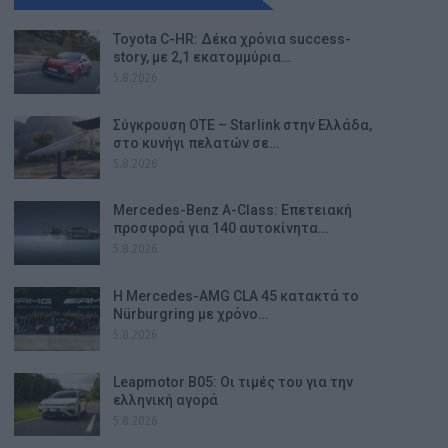
Toyota C-HR: Δέκα χρόνια success-
story, με 2,1 εκατομμύρια…
5.8.2026
Σύγκρουση ΟΤΕ – Starlink στην Ελλάδα,
στο κυνήγι πελατών σε…
5.8.2026
Mercedes-Benz A-Class: Επετειακή
προσφορά για 140 αυτοκίνητα…
5.8.2026
Η Mercedes-AMG CLA 45 κατακτά το
Nürburgring με χρόνο…
5.8.2026
Leapmotor B05: Οι τιμές του για την
ελληνική αγορά
5.8.2026