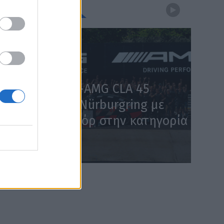
WEBTV
Η Mercedes-AMG CLA 45
κατακτά το Nürburgring με
χρόνο – ρεκόρ στην κατηγορία
(Video)
WEB TV
5.8.2026