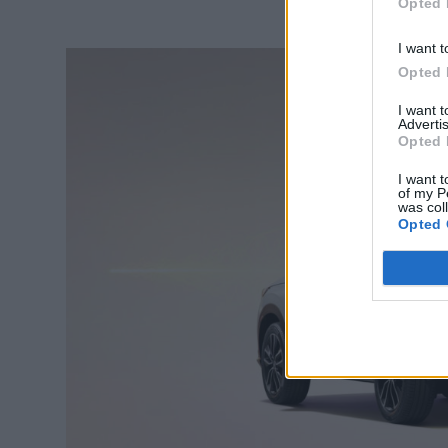
Opted 
I want t
Opted 
I want 
Advertis
Opted 
I want t
of my P
was col
Opted 