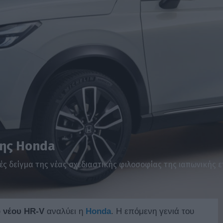
της Honda
ές δείγμα της νέας σχεδιαστικής φιλοσοφίας της ιαπωνικής ε
υ
νέου HR-V
αναλύει η
Honda
. Η επόμενη γενιά του