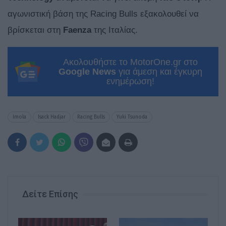
αγωνιστική βάση της Racing Bulls εξακολουθεί να
βρίσκεται στη
Faenza
της Ιταλίας.
Ακολουθήστε το MotorOne.gr στο
Google News
για άμεση και έγκυρη
ενημέρωση!
Imola
Isack Hadjar
Racing Bulls
Yuki Tsunoda
Δείτε Επίσης