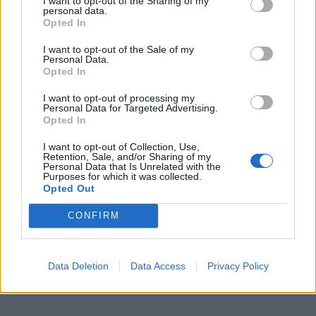
I want to opt-out of the Sharing of my
WEBTV
personal data.
Opted In
I want to opt-out of the Sale of my
Personal Data.
Opted In
I want to opt-out of processing my
Personal Data for Targeted Advertising.
Opted In
I want to opt-out of Collection, Use,
Retention, Sale, and/or Sharing of my
Personal Data that Is Unrelated with the
Purposes for which it was collected.
Η Mercedes-AMG CLA 45 κατακτά το
Opted Out
Nürburgring με χρόνο – ρεκόρ στην
CONFIRM
κατηγορία (Video)
WEB TV
5.8.2026
Data Deletion
Data Access
Privacy Policy