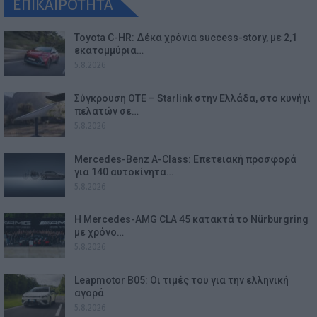
ΕΠΙΚΑΙΡΟΤΗΤΑ
Toyota C-HR: Δέκα χρόνια success-story, με 2,1
εκατομμύρια…
5.8.2026
Σύγκρουση ΟΤΕ – Starlink στην Ελλάδα, στο κυνήγι
πελατών σε…
5.8.2026
Mercedes-Benz A-Class: Επετειακή προσφορά
για 140 αυτοκίνητα…
5.8.2026
Η Mercedes-AMG CLA 45 κατακτά το Nürburgring
με χρόνο…
5.8.2026
Leapmotor B05: Οι τιμές του για την ελληνική
αγορά
5.8.2026