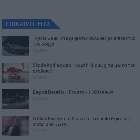
ΕΠΙΚΑΙΡΟΤΗΤΑ
Toyota GR86: Στοχευμένες αλλαγές με επίκεντρο
τον οδηγό…
9.8.2026
Skoda Kodiaq από… χαρτί: Κι όμως, τα φώτα του
ανάβουν!
9.8.2026
Bugatti Destrier: «Γλυπτό» 1.600 ίππων
8.8.2026
Ο Alain Favey αποκλειστικά στα Auto Express /
MotorOne: «Δεν…
7.8.2026