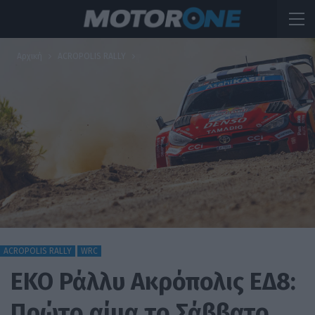
Αρχική
ACROPOLIS RALLY
ACROPOLIS RALLY
WRC
EKO Ράλλυ Ακρόπολις ΕΔ8:
Πρώτο αίμα το Σάββατο