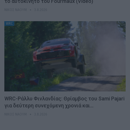
το αυτοκίνητο του Fourmaux (Video)
ΝΊΚΟΣ ΝΑΟΎΜ
3.8.2026
WRC
WRC-Ράλλυ Φινλανδίας: Θρίαμβος του Sami Pajari
για δεύτερη συνεχόμενη χρονιά και…
ΝΊΚΟΣ ΝΑΟΎΜ
3.8.2026