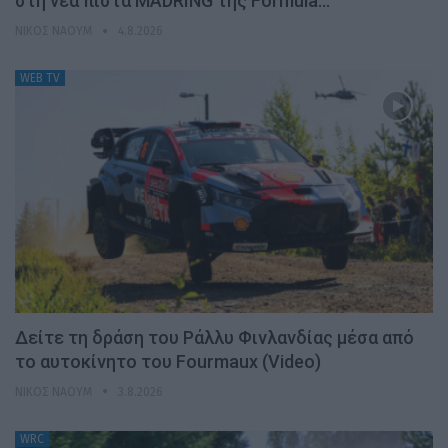
στη νέα πίστα MADRING της Formula…
ΝΊΚΟΣ ΝΑΟΎΜ
4.8.2026
WEB TV
Δείτε τη δράση του Ράλλυ Φινλανδίας μέσα από
το αυτοκίνητο του Fourmaux (Video)
ΝΊΚΟΣ ΝΑΟΎΜ
3.8.2026
WRC