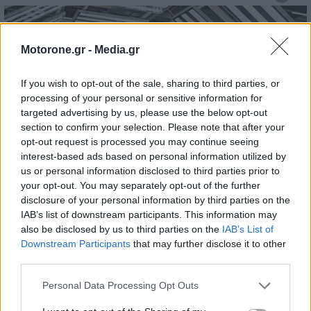
Motorone.gr -
Media.gr
If you wish to opt-out of the sale, sharing to third parties, or
processing of your personal or sensitive information for
targeted advertising by us, please use the below opt-out
section to confirm your selection. Please note that after your
opt-out request is processed you may continue seeing
Skoda: Ξεκίνησε η παραγωγή του
interest-based ads based on personal information utilized by
νέου Peaq – Δείτε Video από τη
us or personal information disclosed to third parties prior to
your opt-out. You may separately opt-out of the further
γραμμή παραγωγής
disclosure of your personal information by third parties on the
IAB’s list of downstream participants. This information may
WEB TV
6.8.2026
also be disclosed by us to third parties on the
IAB’s List of
Downstream Participants
that may further disclose it to other
third parties.
Personal Data Processing Opt Outs