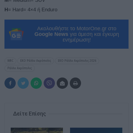
Μ
= Medium= SUV
H
= Hard= 4×4 ή Enduro
Ακολουθήστε το MotorOne.gr στο
Google News
για άμεση και έγκυρη
ενημέρωση!
WRC
ΕΚΟ Ράλλυ Ακρόπολις
ΕΚΟ Ράλλυ Ακρόπολις 2026
Ράλλυ Ακρόπολις
Δείτε Επίσης