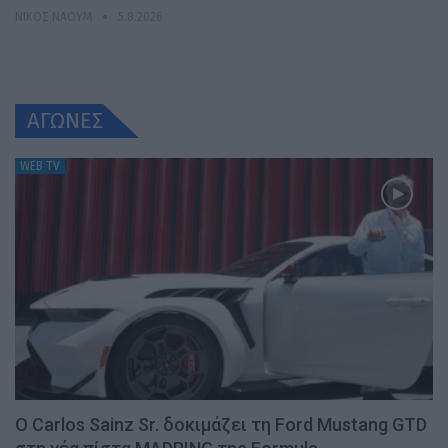
ΝΊΚΟΣ ΝΑΟΎΜ
5.8.2026
ΑΓΩΝΕΣ
WEB TV
Ο Carlos Sainz Sr. δοκιμάζει τη Ford Mustang GTD