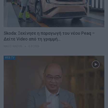
Skoda: Ξεκίνησε η παραγωγή του νέου Peaq –
Δείτε Video από τη γραμμή…
ΝΊΚΟΣ ΝΑΟΎΜ
6.8.2026
WEB TV