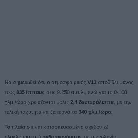
Να σημειωθεί ότι, ο ατμοσφαιρικός
V12
αποδίδει μόνος
τους
835 ίππους
στις 9.250 σ.α.λ., ενώ για το 0-100
χλμ./ώρα χρειάζονται μόλις
2,4 δευτερόλεπτα
, με την
τελική ταχύτητα να ξεπερνά τα
340 χλμ./ώρα
.
Το πλαίσιο είναι κατασκευασμένο σχεδόν εξ
ολοκλήρου από
ανθρακονήματα
, με τεχνολογία