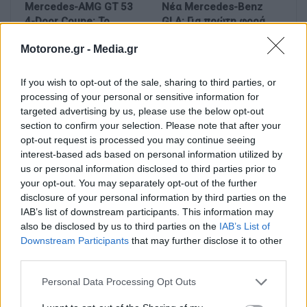
Mercedes-AMG GT 53
Νέα Mercedes-Benz
4-Door Coupe: Το
GLA: Για πρώτη φορά
αμιγώς ηλεκτρικό GT με
και ηλεκτρική με έως
Motorone.gr -
Media.gr
τα 800+ χιλιόμετρα…
657 χλμ. αυτονομίας
If you wish to opt-out of the sale, sharing to third parties, or
processing of your personal or sensitive information for
targeted advertising by us, please use the below opt-out
section to confirm your selection. Please note that after your
opt-out request is processed you may continue seeing
interest-based ads based on personal information utilized by
us or personal information disclosed to third parties prior to
Νέο Audi Q9:
Zeekr 9X: Πρεμιέρα
your opt-out. You may separately opt-out of the further
Αποκαλύφθηκε το
στην Ευρώπη για το
disclosure of your personal information by third parties on the
μεγαλύτερο μοντέλο
πολυτελές SUV με τους
IAB’s list of downstream participants. This information may
στην ιστορία της
897 ίππους
also be disclosed by us to third parties on the
IAB’s List of
μάρκας
Downstream Participants
that may further disclose it to other
third parties.
Personal Data Processing Opt Outs