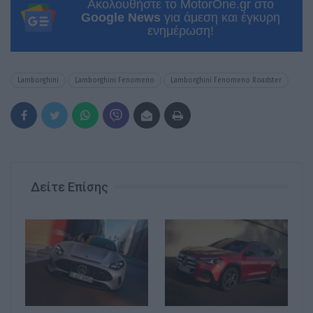
Ακολουθήστε το MotorOne.gr στο
Google News
για άμεση και έγκυρη
ενημέρωση!
Lamborghini
Lamborghini Fenomeno
Lamborghini Fenomeno Roadster
Δείτε Επίσης