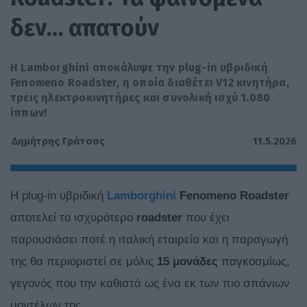
δεν… απατούν
Η Lamborghini αποκάλυψε την plug-in υβριδική
Fenomeno Roadster, η οποία διαθέτει V12 κινητήρα,
τρεις ηλεκτροκινητήρες και συνολική ισχύ 1.080
ίππων!
11.5.2026
Δημήτρης Γράτσος
Η plug-in υβριδική
Lamborghini
Fenomeno Roadster
αποτελεί το ισχυρότερο
roadster
που έχει
παρουσιάσει ποτέ η ιταλική εταιρεία και η παραγωγή
της θα περιοριστεί σε μόλις
15 μονάδες
παγκοσμίως,
γεγονός που την καθιστά ως ένα εκ των πιο σπάνιων
μοντέλων της.