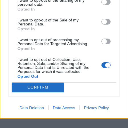
I want to opt-out of the Sharing of my
personal data.
Skoda: Ξεκίνησε η παραγωγή του
Opted In
νέου Peaq – Δείτε Video από τη
I want to opt-out of the Sale of my
Personal Data.
γραμμή παραγωγής
Opted In
WEB TV
6.8.2026
I want to opt-out of processing my
Personal Data for Targeted Advertising.
Opted In
I want to opt-out of Collection, Use,
Retention, Sale, and/or Sharing of my
Personal Data that Is Unrelated with the
Purposes for which it was collected.
Opted Out
CONFIRM
Data Deletion
Data Access
Privacy Policy