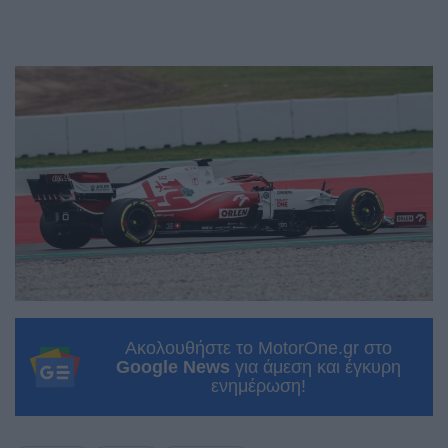
Ακολουθήστε το MotorOne.gr στο
Google News
για άμεση και έγκυρη
ενημέρωση!