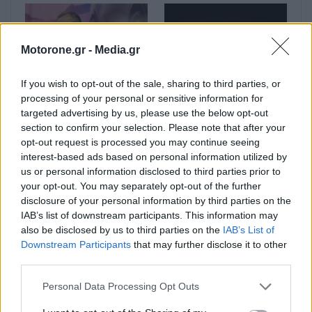
Motorone.gr -
Media.gr
If you wish to opt-out of the sale, sharing to third parties, or
processing of your personal or sensitive information for
Ο Alain Favey
Bentley Torcal: Αν και
targeted advertising by us, please use the below opt-out
αποκλειστικά στα Auto
ηλεκτρική, θα
section to confirm your selection. Please note that after your
Express / MotorOne:
ακούγεται σαν να έχει
opt-out request is processed you may continue seeing
«Δεν θα υπάρξει άλλο
V8 κινητήρα
interest-based ads based on personal information utilized by
GTi αν…
us or personal information disclosed to third parties prior to
your opt-out. You may separately opt-out of the further
disclosure of your personal information by third parties on the
IAB’s list of downstream participants. This information may
also be disclosed by us to third parties on the
IAB’s List of
Downstream Participants
that may further disclose it to other
third parties.
Ford Fathom: Αυτό είναι
Ο Alain Favey
Personal Data Processing Opt Outs
το όνομα για το νέο
αποκλειστικά στα Auto