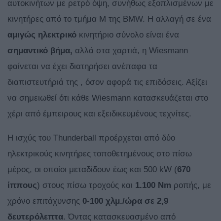
αυτοκινήτων με ρετρό όψη, συνήθως εξοπλισμένων με
κινητήρες από το τμήμα M της BMW. Η αλλαγή σε ένα
αμιγώς ηλεκτρικό
κινητήριο σύνολο είναι ένα
σημαντικό βήμα,
αλλά στα χαρτιά, η Wiesmann
φαίνεται να έχει διατηρήσει ανέπαφα τα
διαπιστευτήριά της , όσον αφορά τις επιδόσεις. Αξίζει
να σημειωθεί ότι κάθε Wiesmann κατασκευάζεται στο
χέρι από έμπειρους και εξειδικευμένους τεχνίτες.
Η ισχύς του Thunderball προέρχεται από δύο
ηλεκτρικούς κινητήρες τοποθετημένους στο πίσω
μέρος, οι οποίοι μεταδίδουν έως και 500 kW (
670
ίππους
) στους πίσω τροχούς και
1.100 Nm
ροπής, με
χρόνο επιτάχυνσης
0-100 χλμ./ώρα σε 2,9
δευτερόλεπτα
. Όντας κατασκευασμένο από