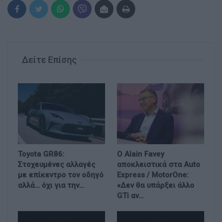
Δείτε Επίσης
Toyota GR86:
Ο Alain Favey
Στοχευμένες αλλαγές
αποκλειστικά στα Auto
με επίκεντρο τον οδηγό
Express / MotorOne:
αλλά… όχι για την…
«Δεν θα υπάρξει άλλο
GTi αν…