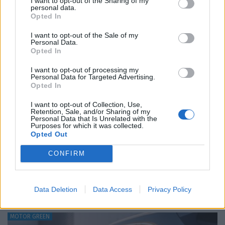
I want to opt-out of the Sharing of my
personal data.
Opted In
I want to opt-out of the Sale of my
Personal Data.
Opted In
I want to opt-out of processing my
Personal Data for Targeted Advertising.
Opted In
I want to opt-out of Collection, Use,
Retention, Sale, and/or Sharing of my
Personal Data that Is Unrelated with the
Bugatti Destrier: «Γλυπτό» 1.600 ίππων
Purposes for which it was collected.
Opted Out
ΝΊΚΟΣ ΝΑΟΎΜ
8.8.2026
CONFIRM
Data Deletion
Data Access
Privacy Policy
MOTOR GREEN
MOTOR GREEN