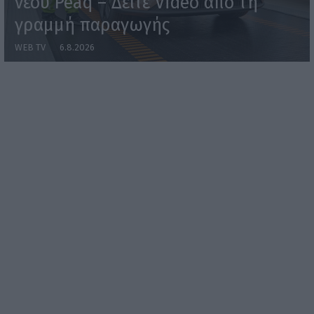
νέου Peaq – Δείτε Video από τη
γραμμή παραγωγής
WEB TV
6.8.2026