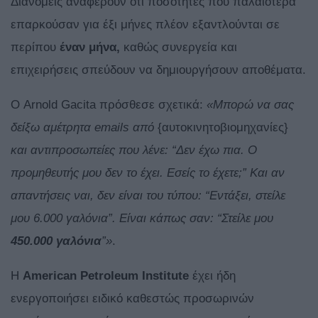
Διανομείς αναφέρουν ότι ποσότητες που παλαιότερα
επαρκούσαν για έξι μήνες πλέον εξαντλούνται σε
περίπου
έναν μήνα,
καθώς συνεργεία και
επιχειρήσεις σπεύδουν να δημιουργήσουν αποθέματα.
Ο Arnold Gacita πρόσθεσε σχετικά:
«Μπορώ να σας
δείξω αμέτρητα emails από
{αυτοκινητοβιομηχανίες}
και αντιπροσωπείες που λένε: “Δεν έχω πια. Ο
προμηθευτής μου δεν το έχει. Εσείς το έχετε;” Και αν
απαντήσεις ναι, δεν είναι του τύπου: “Εντάξει, στείλε
μου 6.000 γαλόνια”. Είναι κάπως σαν: “Στείλε μου
450.000 γαλόνια
”»
.
Η
American Petroleum Institute
έχει ήδη
ενεργοποιήσει ειδικό καθεστώς προσωρινών