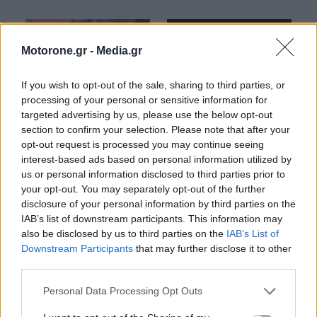
Motorone.gr -
Media.gr
If you wish to opt-out of the sale, sharing to third parties, or
processing of your personal or sensitive information for
targeted advertising by us, please use the below opt-out
Ο Alain Favey
Bentley Torcal: Αν και
section to confirm your selection. Please note that after your
αποκλειστικά στα Auto
ηλεκτρική, θα
opt-out request is processed you may continue seeing
Express / MotorOne:
ακούγεται σαν να έχει
interest-based ads based on personal information utilized by
«Δεν θα υπάρξει άλλο
V8 κινητήρα
us or personal information disclosed to third parties prior to
GTi αν…
your opt-out. You may separately opt-out of the further
disclosure of your personal information by third parties on the
IAB’s list of downstream participants. This information may
also be disclosed by us to third parties on the
IAB’s List of
Downstream Participants
that may further disclose it to other
third parties.
Personal Data Processing Opt Outs
Ford Fathom: Αυτό είναι
Ο Alain Favey