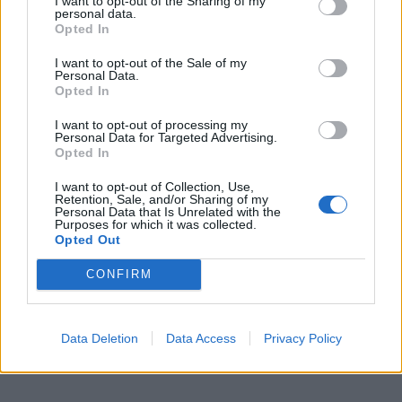
το όνομα για το νέο
αποκλειστικά στα Auto
I want to opt-out of the Sharing of my
personal data.
ηλεκτρικό pick-up της
Express / MotorOne: Το
Opted In
Ford
Peugeot 208 διατηρεί
τους…
I want to opt-out of the Sale of my
Personal Data.
Opted In
I want to opt-out of processing my
Personal Data for Targeted Advertising.
Opted In
I want to opt-out of Collection, Use,
Retention, Sale, and/or Sharing of my
Personal Data that Is Unrelated with the
Purposes for which it was collected.
Opted Out
CONFIRM
Data Deletion
Data Access
Privacy Policy