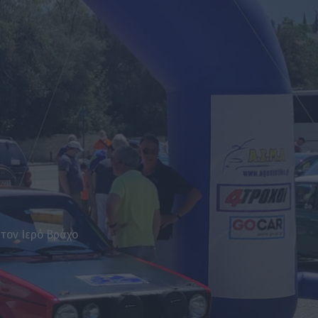
 τον Ιερό Βράχο