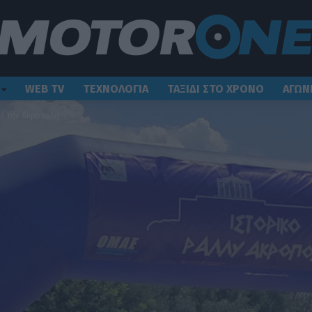
WEB TV
ΤΕΧΝΟΛΟΓΙΑ
ΤΑΞΙΔΙ ΣΤΟ ΧΡΟΝΟ
ΑΓΩΝ
πό την Ακρόπολη