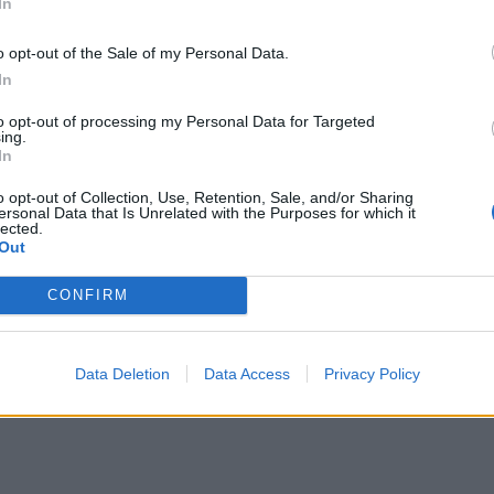
κτρικό αυτοκίνητο πόλης, από 17.900€!
In
o opt-out of the Sale of my Personal Data.
να στην κατηγορία του!
In
 που έρχεται να αλλάξει τα δεδομένα
to opt-out of processing my Personal Data for Targeted
ing.
In
4xe
o opt-out of Collection, Use, Retention, Sale, and/or Sharing
ersonal Data that Is Unrelated with the Purposes for which it
lected.
t Twingo E-Tech
Out
CONFIRM
Data Deletion
Data Access
Privacy Policy