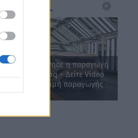
WEBTV
Skoda: Ξεκίνησε η παραγωγή
του νέου Peaq – Δείτε Video
από τη γραμμή παραγωγής
WEB TV
6.8.2026