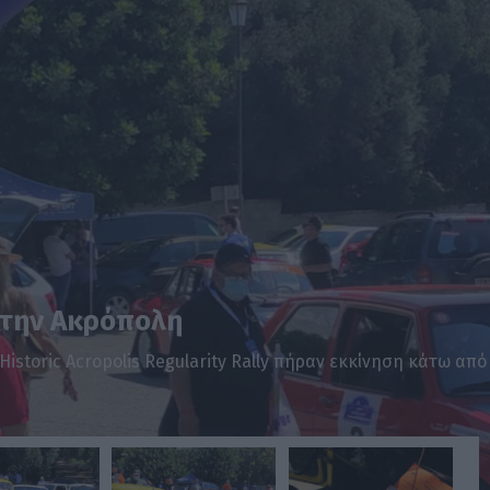
 την Ακρόπολη
storic Acropolis Regularity Rally πήραν εκκίνηση κάτω από