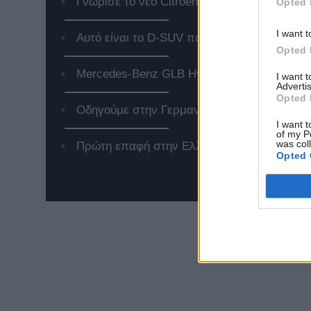
Γνώρισε το νέο Citroen e-C3, το αμιγώς ηλε
Opted 
I want t
Αυτό είναι το D-SUV που αλλάζει τα δεδομέ
Opted 
Mercedes-Benz GLB Hybrid: Το premium SUV
I want 
Advertis
Opted 
Οδηγούμε στην Γερμανία το Jeep Compass 
I want t
of my P
was col
Πρώτη επαφή στην Ελλάδα με το νέο Renaul
Opted 