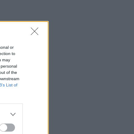
sonal or
ection to
ou may
 personal
out of the
 downstream
B’s List of