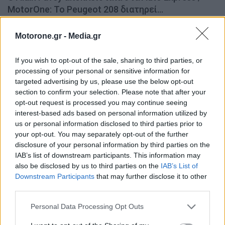
MotorOne: Το Peugeot 208 διατηρεί…
PHIL MCNAMARA | AUTO EXPRESS
6.8.2026
Motorone.gr -
Media.gr
ΕΛΛΑΔΑ
If you wish to opt-out of the sale, sharing to third parties, or
processing of your personal or sensitive information for
targeted advertising by us, please use the below opt-out
section to confirm your selection. Please note that after your
opt-out request is processed you may continue seeing
interest-based ads based on personal information utilized by
us or personal information disclosed to third parties prior to
your opt-out. You may separately opt-out of the further
disclosure of your personal information by third parties on the
IAB’s list of downstream participants. This information may
also be disclosed by us to third parties on the
IAB’s List of
Downstream Participants
that may further disclose it to other
Motor Oil: Δωρεά πυροσβεστικών οχημάτων και
third parties.
εξοπλισμού στον δήμο Αγίου Βασιλείου
NEWSROOM
6.8.2026
Personal Data Processing Opt Outs