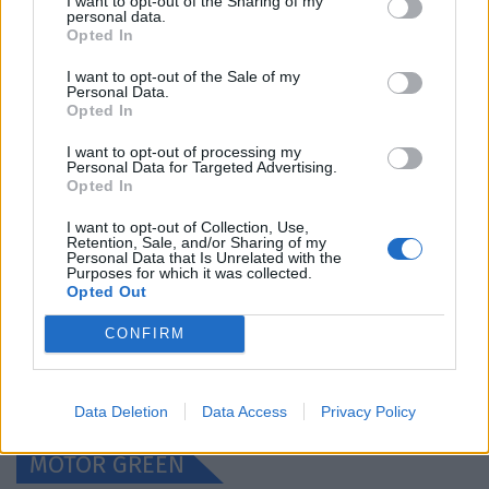
I want to opt-out of the Sharing of my
WEB TV
personal data.
Opted In
I want to opt-out of the Sale of my
Personal Data.
Opted In
I want to opt-out of processing my
Personal Data for Targeted Advertising.
Opted In
I want to opt-out of Collection, Use,
Retention, Sale, and/or Sharing of my
Personal Data that Is Unrelated with the
Purposes for which it was collected.
Skoda: Ξεκίνησε η παραγωγή του νέου Peaq –
Opted Out
Δείτε Video από τη γραμμή…
CONFIRM
ΝΊΚΟΣ ΝΑΟΎΜ
6.8.2026
Data Deletion
Data Access
Privacy Policy
MOTOR GREEN