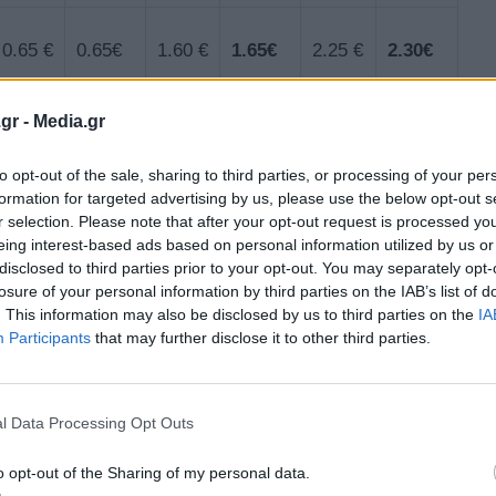
0.65 €
0.65€
1.60 €
1.65€
2.25 €
2.30€
gr -
Media.gr
to opt-out of the sale, sharing to third parties, or processing of your per
formation for targeted advertising by us, please use the below opt-out s
r selection. Please note that after your opt-out request is processed y
eing interest-based ads based on personal information utilized by us or
κτρικό αυτοκίνητο πόλης, από 17.900€!
disclosed to third parties prior to your opt-out. You may separately opt-
losure of your personal information by third parties on the IAB’s list of
. This information may also be disclosed by us to third parties on the
IA
να στην κατηγορία του!
Participants
that may further disclose it to other third parties.
 που έρχεται να αλλάξει τα δεδομένα
l Data Processing Opt Outs
4xe
o opt-out of the Sharing of my personal data.