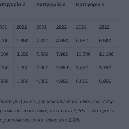
ατηγορία 2
Κατηγορία 3
Κατηγορία 4
021
20
22
2021
202
2
2021
202
2
.70€
1.85€
4.30€
4.65€
6.05€
6.50€
.00€
3.15€
7.50€
7.90€
10.50€
11.10€
.05€
1.05€
2.60€
2.65 €
3.65€
3.75€
.95€
1.95€
4.85€
4.95€
6.80€
6.95€
χήματα με ή χωρίς ρυμουλκούμενο και ύψος έως 2,20μ. –
ρυμουλκούμενο και ύψος πάνω από 2,20μ. –
Κατηγορία
ίς ρυμουλκούμενο και ύψος από 2,20μ.