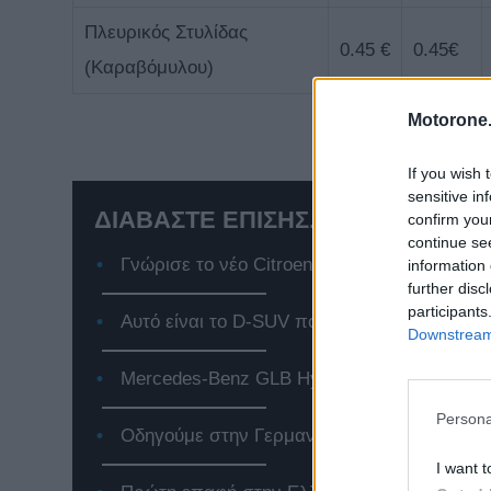
Πλευρικός Στυλίδας
0.45 €
0.45€
(Καραβόμυλου)
Motorone.
If you wish 
sensitive in
ΔΙΑΒΑΣΤΕ ΕΠΙΣΗΣ...
confirm you
continue se
Γνώρισε το νέο Citroen e-C3, το αμιγώς ηλε
information 
further disc
participants
Αυτό είναι το D-SUV που αλλάζει τα δεδομέ
Downstream 
Mercedes-Benz GLB Hybrid: Το premium SUV
Persona
Οδηγούμε στην Γερμανία το Jeep Compass 
I want t