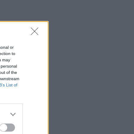
sonal or
ection to
ou may
 personal
out of the
 downstream
B’s List of