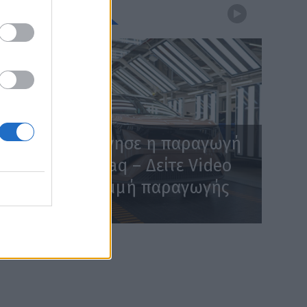
WEBTV
Skoda: Ξεκίνησε η παραγωγή
του νέου Peaq – Δείτε Video
από τη γραμμή παραγωγής
WEB TV
6.8.2026