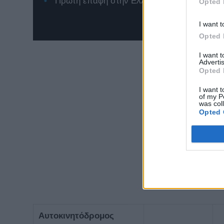
Πρώτη επαφή στην Ελλάδα με το νέο Renaul
Opted 
I want t
Opted 
I want 
Advertis
Opted 
I want t
of my P
was col
Opted 
Αυτοκινητόδρομος