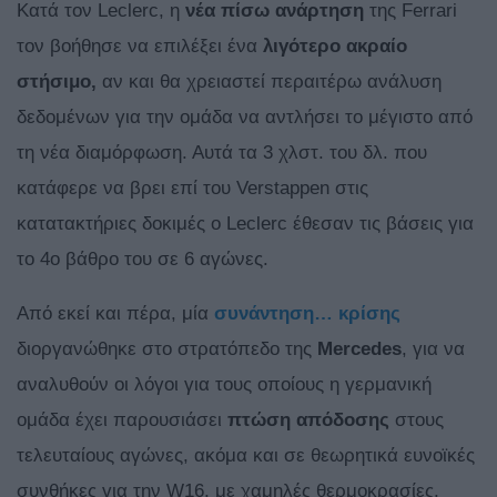
Κατά τον Leclerc, η
νέα πίσω ανάρτηση
της Ferrari
τον βοήθησε να επιλέξει ένα
λιγότερο ακραίο
στήσιμο,
αν και θα χρειαστεί περαιτέρω ανάλυση
δεδομένων για την ομάδα να αντλήσει το μέγιστο από
τη νέα διαμόρφωση. Αυτά τα 3 χλστ. του δλ. που
κατάφερε να βρει επί του Verstappen στις
κατατακτήριες δοκιμές ο Leclerc έθεσαν τις βάσεις για
το 4ο βάθρο του σε 6 αγώνες.
Από εκεί και πέρα, μία
συνάντηση… κρίσης
διοργανώθηκε στο στρατόπεδο της
Mercedes
, για να
αναλυθούν οι λόγοι για τους οποίους η γερμανική
ομάδα έχει παρουσιάσει
πτώση
απόδοσης
στους
τελευταίους αγώνες, ακόμα και σε θεωρητικά ευνοϊκές
συνθήκες για την W16, με χαμηλές θερμοκρασίες,