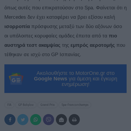
όπως αυτές που επικρατούσαν στο Spa. Φαίνεται ότι η
Mercedes δεν έχει καταφέρει να βρει εξίσου καλή
ισορροπία
πρόσφυσης μεταξύ των δύο αξόνων όσο
οι υπόλοιπες κορυφαίες ομάδες έπειτα από τα
πιο
αυστηρά τεστ ακαμψίας
της
εμπρός
αεροτομής
που
τέθηκαν σε ισχύ στο GP Ισπανίας.
Ακολουθήστε το MotorOne.gr στο
Google News
για άμεση και έγκυρη
ενημέρωση!
FIA
GP Βελγίου
Grand Prix
Spa-Francorchamps