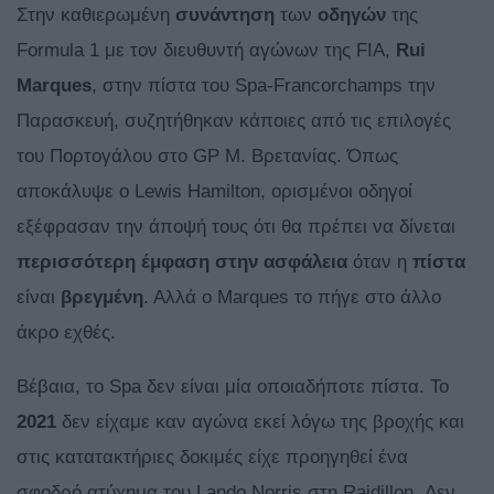
Στην καθιερωμένη
συνάντηση
των
οδηγών
της
Formula 1 με τον διευθυντή αγώνων της FIA,
Rui
Marques
, στην πίστα του Spa-Francorchamps την
Παρασκευή, συζητήθηκαν κάποιες από τις επιλογές
του Πορτογάλου στο GP Μ. Βρετανίας. Όπως
αποκάλυψε ο Lewis Hamilton, ορισμένοι οδηγοί
εξέφρασαν την άποψή τους ότι θα πρέπει να δίνεται
περισσότερη έμφαση στην ασφάλεια
όταν η
πίστα
είναι
βρεγμένη
. Αλλά ο Marques το πήγε στο άλλο
άκρο εχθές.
Βέβαια, το Spa δεν είναι μία οποιαδήποτε πίστα. To
2021
δεν είχαμε καν αγώνα εκεί λόγω της βροχής και
στις κατατακτήριες δοκιμές είχε προηγηθεί ένα
σφοδρό ατύχημα του Lando Norris στη Raidillon. Δεν