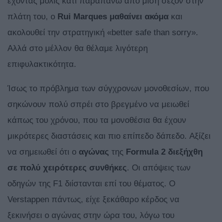
έχοντας μόλις κάτι παραπάνω από μισή σεζόν στην
πλάτη του, ο
Rui Marques μαθαίνει
ακόμα
και
ακολουθεί την στρατηγική «better safe than sorry».
Αλλά στο μέλλον θα θέλαμε λιγότερη
επιφυλακτικότητα.
Ίσως το πρόβλημα των σύγχρονων μονοθεσίων, που
σηκώνουν πολύ σπρέι στο βρεγμένο να μειωθεί
κάπως του χρόνου, που τα μονοθέσια θα έχουν
μικρότερες διαστάσεις και πιο επίπεδο δάπεδο. Αξίζει
να σημειωθεί ότι ο
αγώνας
της
Formula 2 διεξήχθη
σε πολύ χειρότερες συνθήκες
. Οι απόψεις των
οδηγών της F1 διίστανται επί του θέματος. Ο
Verstappen πάντως, είχε ξεκάθαρο κέρδος να
ξεκινήσει ο αγώνας στην ώρα του, λόγω του