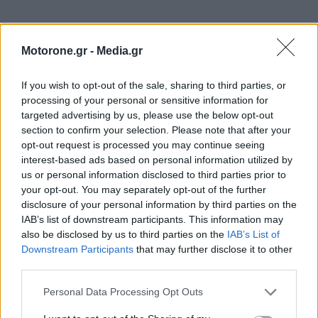
Αυτό ισοδυναμεί με μία «
ανάσα
»
16 βαθμών
λοιπόν
για τον
Piastri
στη μονομαχία του τίτλου, με την
Motorone.gr -
Media.gr
Ουγγαρία, το τελευταίο Grand Prix πριν από το
If you wish to opt-out of the sale, sharing to third parties, or
καλοκαιρινό διάλειμμα, να έχει περισσότερες στροφές
processing of your personal or sensitive information for
targeted advertising by us, please use the below opt-out
στις οποίες ο Norris ευελπιστεί ότι μπορεί να κάνει τη
section to confirm your selection. Please note that after your
διαφορά από τον Αυστραλό team-mate του, που
opt-out request is processed you may continue seeing
interest-based ads based on personal information utilized by
πέρυσι στο Hungaroring κατέκτησε την πρώτη του
us or personal information disclosed to third parties prior to
νίκη.
your opt-out. You may separately opt-out of the further
disclosure of your personal information by third parties on the
IAB’s list of downstream participants. This information may
also be disclosed by us to third parties on the
IAB’s List of
Downstream Participants
that may further disclose it to other
third parties.
Personal Data Processing Opt Outs