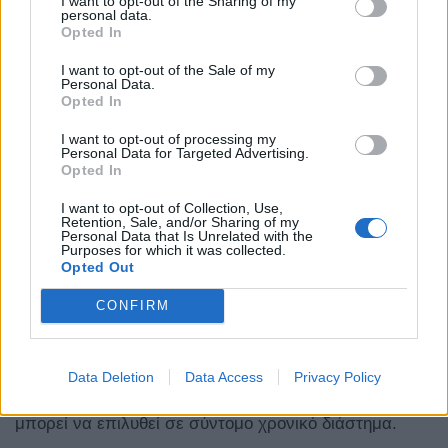
I want to opt-out of the Sharing of my
personal data.
Opted In
I want to opt-out of the Sale of my
Personal Data.
Opted In
I want to opt-out of processing my
Personal Data for Targeted Advertising.
Opted In
Ο Verstappen από την πλευρά του δεν κατάφερε να
I want to opt-out of Collection, Use,
Retention, Sale, and/or Sharing of my
ανέβει στο βάθρο, περιορισμένος από τις επιλογές
Personal Data that Is Unrelated with the
Purposes for which it was collected.
στησίματος που έκανε η Red Bull. Ο Ολλανδός
Opted Out
αναφέρει ότι η μεγαλύτερη
δυσκολία
που
CONFIRM
αντιμετωπίζει η
Red
Bull
αυτή τη στιγμή, είναι η
δυνατότητα να
διατηρεί
τα
ελαστικά
της σε
καλή
Data Deletion
Data Access
Privacy Policy
κατάσταση
και δηλώνει ότι αυτό δεν είναι κάτι που
μπορεί να επιλυθεί σε σύντομο χρονικό διάστημα.