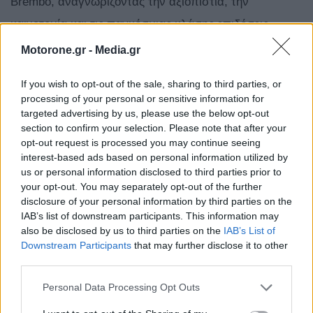
Brembo, αναγνωρίζοντας την αξιοπιστία, την
καινοτομία και τις παγκόσμιας κλάσης επιδόσεις
τους».
Motorone.gr -
Media.gr
If you wish to opt-out of the sale, sharing to third parties, or
Ακολουθήστε το MotorOne.gr στο
processing of your personal or sensitive information for
Google News
για άμεση και έγκυρη
targeted advertising by us, please use the below opt-out
ενημέρωση!
section to confirm your selection. Please note that after your
opt-out request is processed you may continue seeing
interest-based ads based on personal information utilized by
Brembo
Charles Leclerc
GP Μονακό
Lewis Hamilton
us or personal information disclosed to third parties prior to
Scuderia Ferrari
your opt-out. You may separately opt-out of the further
disclosure of your personal information by third parties on the
IAB’s list of downstream participants. This information may
also be disclosed by us to third parties on the
IAB’s List of
Downstream Participants
that may further disclose it to other
third parties.
Personal Data Processing Opt Outs
Δείτε Επίσης