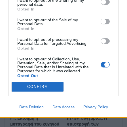
I want to opt-out of the Sharing of my
personal data.
Opted In
I want to opt-out of the Sale of my
Personal Data.
Opted In
I want to opt-out of processing my
Personal Data for Targeted Advertising.
Ο Carlos Sainz Sr.
F1: Άλλο ένα βάθρο για
Opted In
δοκιμάζει τη Ford
τη Red Bull Ford
Mustang GTD στη νέα
Powertrains στο GP
I want to opt-out of Collection, Use,
πίστα MADRING της
Ουγγαρίας
Retention, Sale, and/or Sharing of my
Personal Data that Is Unrelated with the
Formula 1…
Purposes for which it was collected.
Opted Out
CONFIRM
Data Deletion
Data Access
Privacy Policy
F1: Επίσημη η
F1-GP Ουγγαρίας: Η
μεταγραφή του κυνηγού
επιστροφή των