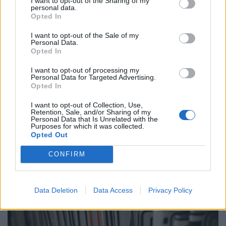
I want to opt-out of the Sharing of my
ΕΛΛΑΔΑ
personal data.
Opted In
I want to opt-out of the Sale of my
Personal Data.
Opted In
I want to opt-out of processing my
Personal Data for Targeted Advertising.
Opted In
I want to opt-out of Collection, Use,
Retention, Sale, and/or Sharing of my
Personal Data that Is Unrelated with the
Purposes for which it was collected.
Λεωφόρος Σχιστού: Σε ισχύ κυκλοφοριακές
Opted Out
ρυθμίσεις την Δευτέρα 10 Αυγούστου
CONFIRM
NEWSROOM
10.8.2026
ΕΛΛΑΔΑ
Data Deletion
Data Access
Privacy Policy