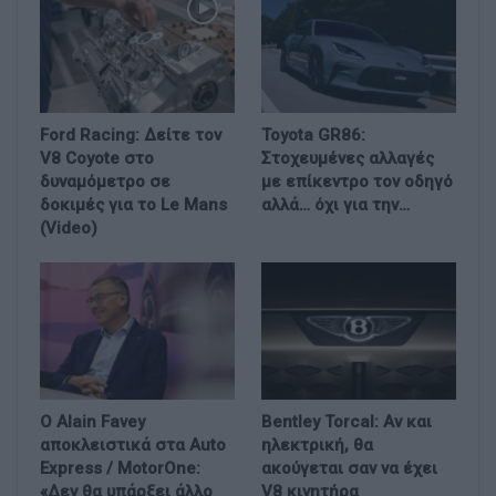
Ford Racing: Δείτε τον
Toyota GR86:
V8 Coyote στο
Στοχευμένες αλλαγές
δυναμόμετρο σε
με επίκεντρο τον οδηγό
δοκιμές για το Le Mans
αλλά… όχι για την…
(Video)
Ο Alain Favey
Bentley Torcal: Αν και
αποκλειστικά στα Auto
ηλεκτρική, θα
Express / MotorOne:
ακούγεται σαν να έχει
«Δεν θα υπάρξει άλλο
V8 κινητήρα