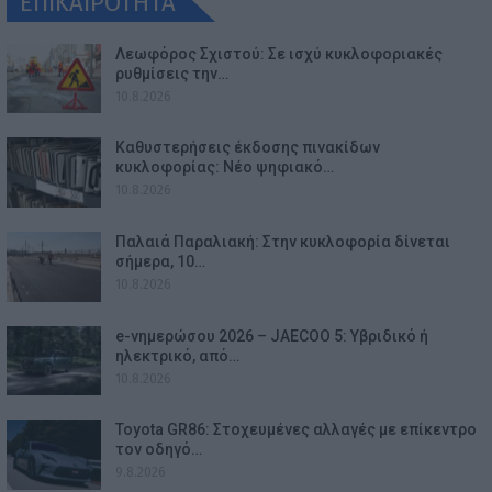
ΕΠΙΚΑΙΡΟΤΗΤΑ
Λεωφόρος Σχιστού: Σε ισχύ κυκλοφοριακές
ρυθμίσεις την…
10.8.2026
Καθυστερήσεις έκδοσης πινακίδων
κυκλοφορίας: Νέο ψηφιακό…
10.8.2026
Παλαιά Παραλιακή: Στην κυκλοφορία δίνεται
σήμερα, 10…
10.8.2026
e-νημερώσου 2026 – JAECOO 5: Υβριδικό ή
ηλεκτρικό, από…
10.8.2026
Toyota GR86: Στοχευμένες αλλαγές με επίκεντρο
τον οδηγό…
9.8.2026