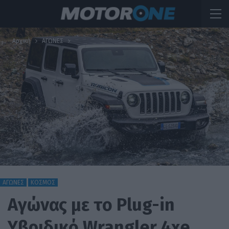
Αρχική
ΑΓΩΝΕΣ
ΑΓΩΝΕΣ
ΚΟΣΜΟΣ
Αγώνας με το Plug-in
Υβριδικό Wrangler 4xe