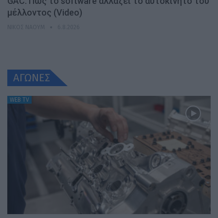
GAC: Πώς το software αλλάζει το αυτοκίνητο του
μέλλοντος (Video)
ΝΊΚΟΣ ΝΑΟΎΜ
6.8.2026
ΑΓΩΝΕΣ
WEB TV