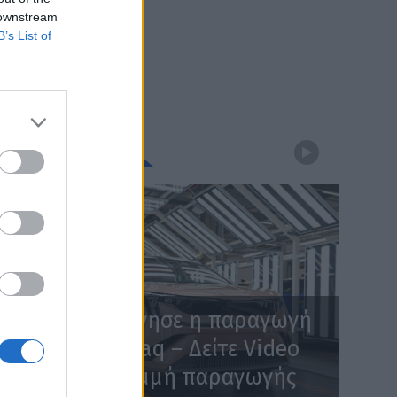
 downstream
B’s List of
WEBTV
Skoda: Ξεκίνησε η παραγωγή
του νέου Peaq – Δείτε Video
από τη γραμμή παραγωγής