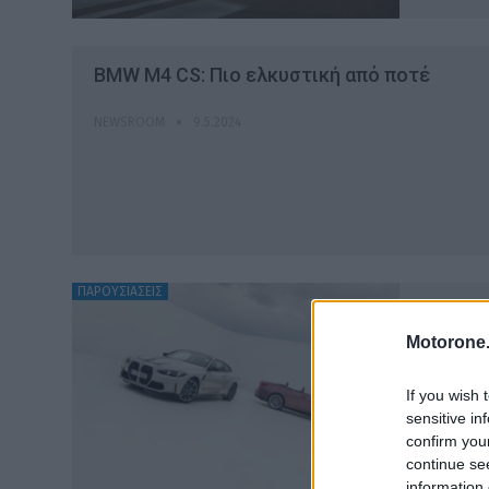
BMW Μ4 CS: Πιο ελκυστική από ποτέ
NEWSROOM
9.5.2024
ΠΑΡΟΥΣΙΑΣΕΙΣ
Ανανέ
Motorone.
NEWSRO
If you wish 
sensitive in
confirm you
continue se
information 