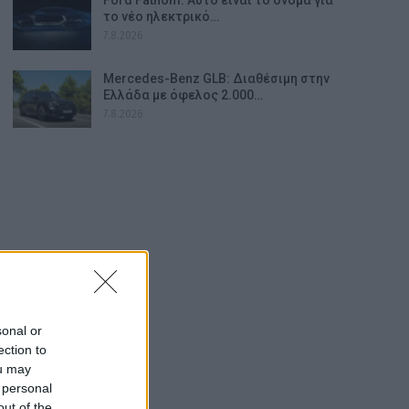
το νέο ηλεκτρικό…
7.8.2026
Mercedes-Benz GLB: Διαθέσιμη στην
Ελλάδα με όφελος 2.000…
7.8.2026
sonal or
ection to
ou may
 personal
out of the