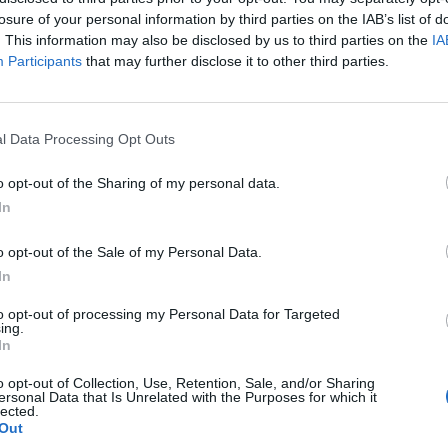
losure of your personal information by third parties on the IAB’s list of
ΚΟΣΜΟΣ
. This information may also be disclosed by us to third parties on the
IA
Participants
that may further disclose it to other third parties.
l Data Processing Opt Outs
o opt-out of the Sharing of my personal data.
In
o opt-out of the Sale of my Personal Data.
προετοιμάζει έκδοση CS για την M4
In
to opt-out of processing my Personal Data for Targeted
OM
14.9.2023
ing.
In
o opt-out of Collection, Use, Retention, Sale, and/or Sharing
ersonal Data that Is Unrelated with the Purposes for which it
lected.
Out