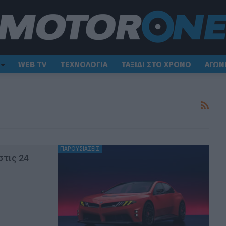
WEB TV
ΤΕΧΝΟΛΟΓΙΑ
ΤΑΞΙΔΙ ΣΤΟ ΧΡΟΝΟ
ΑΓΩΝ
ΠΑΡΟΥΣΙΑΣΕΙΣ
στις 24