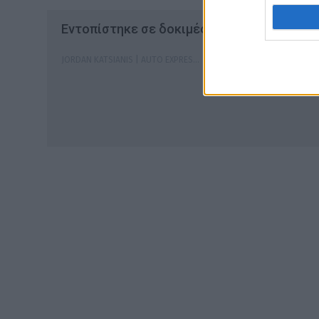
Εντοπίστηκε σε δοκιμές η BMW X2 M35i
JORDAN KATSIANIS | AUTO EXPRESS
28.8.2023