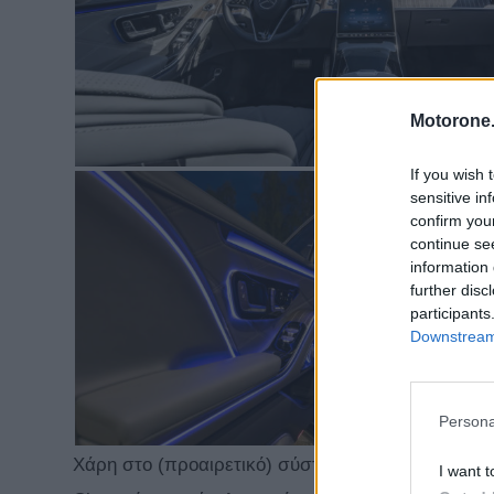
Motorone.
If you wish 
sensitive in
confirm you
continue se
information 
further disc
participants
Downstream 
Persona
Χάρη στο (προαιρετικό) σύστημα ενεργητικής τετ
I want t