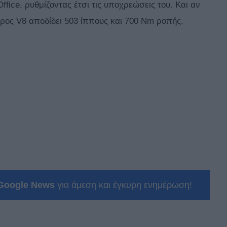
ffice, ρυθμίζοντας έτσι τις υποχρεώσεις του. Και αν
τρος V8 αποδίδει 503 ίππους και 700 Nm ροπής.
Google News
για άμεση και έγκυρη ενημέρωση!