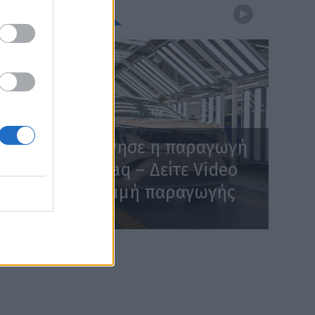
WEBTV
Skoda: Ξεκίνησε η παραγωγή
του νέου Peaq – Δείτε Video
από τη γραμμή παραγωγής
WEB TV
6.8.2026