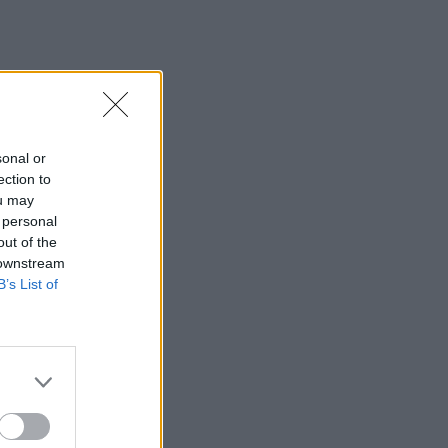
sonal or
ection to
ou may
 personal
out of the
 downstream
B’s List of