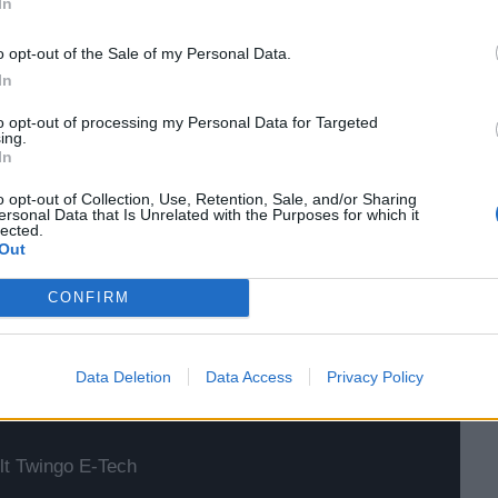
In
νθήκες εντός πόλης. Η ενεργή ανάρτηση E-ACTIVE
ση AIRMATIC ελέγχουν την απόσβεση των
o opt-out of the Sale of my Personal Data.
ζουν καινοτόμες λειτουργίες όπως την ανύψωση του
In
σης.
to opt-out of processing my Personal Data for Targeted
ing.
In
o opt-out of Collection, Use, Retention, Sale, and/or Sharing
ersonal Data that Is Unrelated with the Purposes for which it
lected.
κτρικό αυτοκίνητο πόλης, από 17.900€!
Out
να στην κατηγορία του!
CONFIRM
 που έρχεται να αλλάξει τα δεδομένα
Data Deletion
Data Access
Privacy Policy
4xe
t Twingo E-Tech