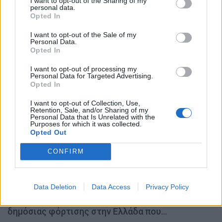
I want to opt-out of the Sharing of my
personal data.
Opted In
Τα πρώτα αυτοκίνητα υδρογόνου ταξινομήθηκαν
στην Ελλάδα με πρωτοβουλία της Motor…
I want to opt-out of the Sale of my
Personal Data.
ΝΊΚΟΣ ΝΑΟΎΜ
31.7.2026
Opted In
I want to opt-out of processing my
BUSINESS
Personal Data for Targeted Advertising.
Opted In
I want to opt-out of Collection, Use,
Retention, Sale, and/or Sharing of my
Personal Data that Is Unrelated with the
Purposes for which it was collected.
Opted Out
CONFIRM
Data Deletion
Data Access
Privacy Policy
Πέντε χρόνια ΔΕΗ blue: Το μεγαλύτερο δίκτυο
δημόσιας φόρτισης στην Ελλάδα που…