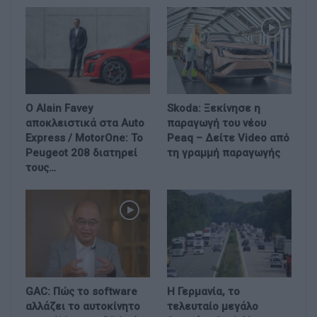
Ο Alain Favey
Skoda: Ξεκίνησε η
αποκλειστικά στα Auto
παραγωγή του νέου
Express / MotorOne: Το
Peaq – Δείτε Video από
Peugeot 208 διατηρεί
τη γραμμή παραγωγής
τους…
GAC: Πώς το software
Η Γερμανία, το
αλλάζει το αυτοκίνητο
τελευταίο μεγάλο