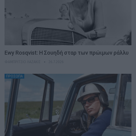
Ewy Rosqvist: Η Σουηδή σταρ των πρώιμων ράλλυ
ΦΑΜΠΡΊΤΣΙΟ ΛΑΖΆΚΙΣ
26.7.2026
ΠΡΟΣΩΠΑ