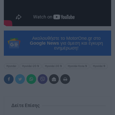
Ακολουθήστε το MotorOne.gr στο
Google News
για άμεση και έγκυρη
ενημέρωση!
Hyundai
Hyundai i20 N
Hyundai i30 N
Hyundai Kona N
Hyundai N
Δείτε Επίσης