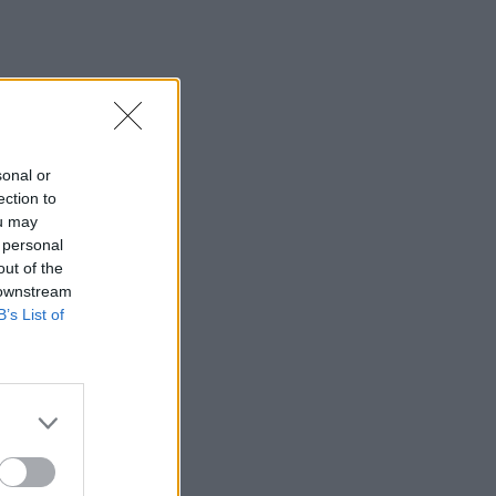
sonal or
ection to
ou may
 personal
out of the
 downstream
B’s List of