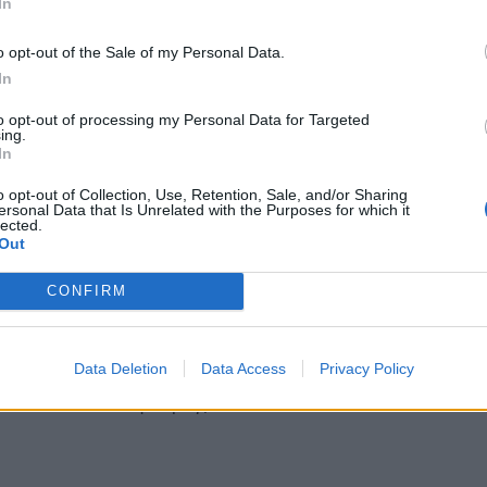
In
o opt-out of the Sale of my Personal Data.
In
to opt-out of processing my Personal Data for Targeted
ing.
In
o opt-out of Collection, Use, Retention, Sale, and/or Sharing
ersonal Data that Is Unrelated with the Purposes for which it
lected.
Out
CONFIRM
νας
είναι ότι η χρήση του
δίκυκλου
μειώνει σημαντικά
Data Deletion
Data Access
Privacy Policy
υ ένα
δίκυκλο
την πραγματοποιεί σε
26 λεπτά
, το