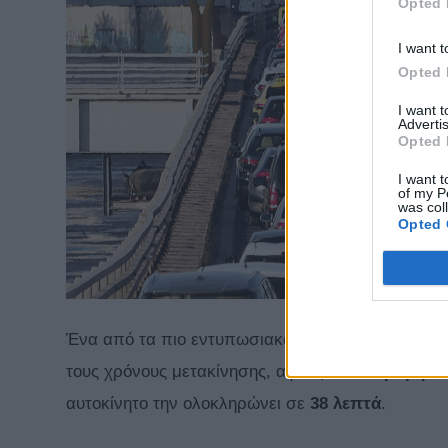
Opted 
I want t
Opted 
I want 
Advertis
Opted 
I want t
of my P
was col
Opted 
Ένα από τα πιο εντυπωσιακά ευρήματα της
έρευ
τους χρόνους μετακίνησης, αφού μια
διαδρομή
πο
αυτοκίνητο την ολοκληρώνει σε
38 λεπτά
.