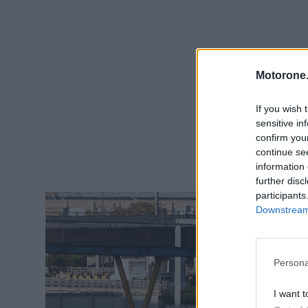
Motorone.
If you wish 
sensitive in
confirm you
continue se
information 
further disc
participants
Downstream 
Persona
I want t