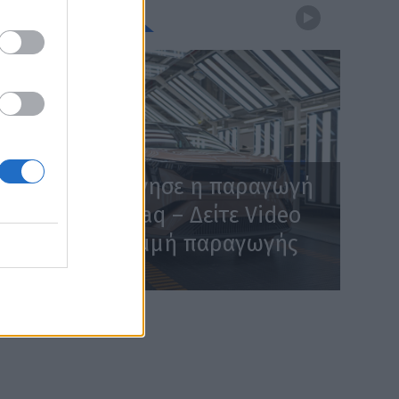
WEBTV
Skoda: Ξεκίνησε η παραγωγή
του νέου Peaq – Δείτε Video
από τη γραμμή παραγωγής
WEB TV
6.8.2026