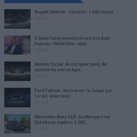
Bugatti Destrier: «Γλυπτό» 1.600 ίππων
8.8.2026
Ο Alain Favey αποκλειστικά στα Auto
Express / MotorOne: «Δεν…
7.8.2026
Bentley Torcal: Αν και ηλεκτρική, θα
ακούγεται σαν να έχει…
7.8.2026
Ford Fathom: Αυτό είναι το όνομα για
το νέο ηλεκτρικό…
7.8.2026
Mercedes-Benz GLB: Διαθέσιμη στην
Ελλάδα με όφελος 2.000…
7.8.2026