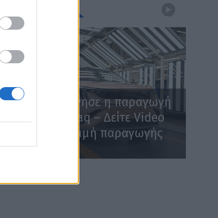
WEBTV
Skoda: Ξεκίνησε η παραγωγή
του νέου Peaq – Δείτε Video
από τη γραμμή παραγωγής
WEB TV
6.8.2026