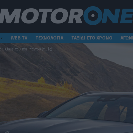
WEB TV
ΤΕΧΝΟΛΟΓΙΑ
ΤΑΞΙΔΙ ΣΤΟ ΧΡΟΝΟ
ΑΓΩΝ
C-Class που πάει παντού (τιμές)