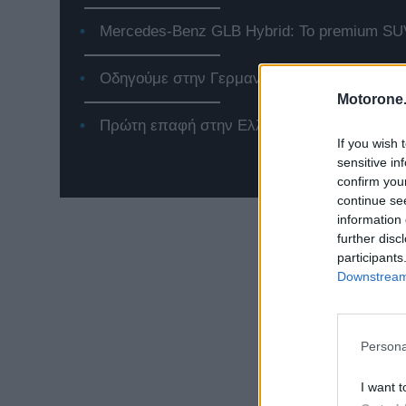
Mercedes-Benz GLB Hybrid: Το premium SUV
Οδηγούμε στην Γερμανία το Jeep Compass 
Motorone.
Πρώτη επαφή στην Ελλάδα με το νέο Renaul
If you wish 
sensitive in
confirm you
continue se
information 
further disc
participants
Downstream 
Persona
I want t