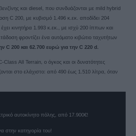
βενζίνης και diesel, που συνδυάζονται με mild hybrid
ση C 200, με κυβισμό 1.496 κ.εκ. αποδίδει 204
έχει κινητήρα 1.993 κ.εκ., με ισχύ 200 ίππων και
ετάδοση φροντίζει ένα αυτόματο κιβώτιο ταχυτήτων
ην C 200 και 62.700 ευρώ για την C 220 d.
lass All Terrain, ο όγκος και οι δυνατότητες
ται στο ελάχιστο: από 490 έως 1.510 λίτρα, όταν
κτρικό αυτοκίνητο πόλης, από 17.900€!
να στην κατηγορία του!