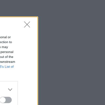
sonal or
ection to
ou may
 personal
out of the
 downstream
B’s List of