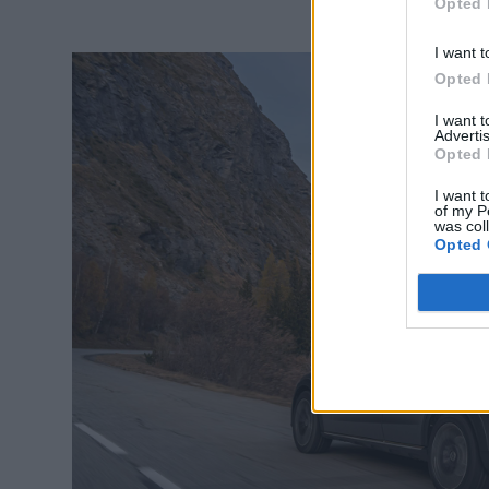
Opted 
I want t
Opted 
I want 
Advertis
Opted 
I want t
of my P
was col
Opted 