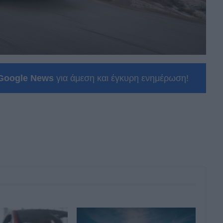
Google News
για άμεση και έγκυρη ενημέρωση!