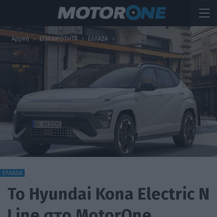
Αρχική
ΕΠΙΚΑΙΡΟΤΗΤΑ
ΕΛΛΑΔΑ
ΕΛΛΑΔΑ
Το Hyundai Kona Electric N
Line στο MotorOne