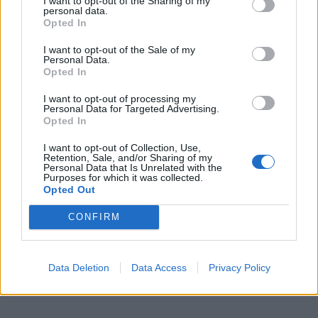
I want to opt-out of the Sharing of my
personal data.
νέου Peaq – Δείτε Video από τη
Opted In
γραμμή παραγωγής
I want to opt-out of the Sale of my
Personal Data.
WEB TV
6.8.2026
Opted In
I want to opt-out of processing my
Personal Data for Targeted Advertising.
Opted In
I want to opt-out of Collection, Use,
Retention, Sale, and/or Sharing of my
Personal Data that Is Unrelated with the
Purposes for which it was collected.
Opted Out
CONFIRM
Data Deletion
Data Access
Privacy Policy