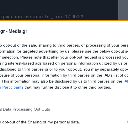
κτρικό αυτοκίνητο πόλης, από 17.900€!
gr -
Media.gr
να στην κατηγορία του!
to opt-out of the sale, sharing to third parties, or processing of your per
 που έρχεται να αλλάξει τα δεδομένα
formation for targeted advertising by us, please use the below opt-out s
r selection. Please note that after your opt-out request is processed y
4xe
eing interest-based ads based on personal information utilized by us or
disclosed to third parties prior to your opt-out. You may separately opt-
losure of your personal information by third parties on the IAB’s list of
t Twingo E-Tech
. This information may also be disclosed by us to third parties on the
IA
Participants
that may further disclose it to other third parties.
l Data Processing Opt Outs
o opt-out of the Sharing of my personal data.