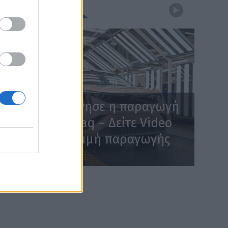
WEBTV
Skoda: Ξεκίνησε η παραγωγή
του νέου Peaq – Δείτε Video
από τη γραμμή παραγωγής
WEB TV
6.8.2026