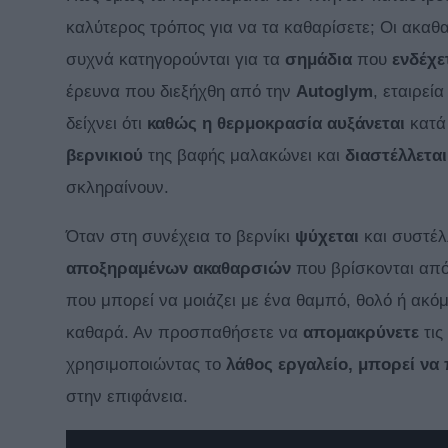
καλύτερος τρόπος για να τα καθαρίσετε; Οι ακαθ
συχνά κατηγορούνται για τα
σημάδια
που
ενδέχε
έρευνα που διεξήχθη από την
Autoglym
, εταιρεί
δείχνει ότι
καθώς η θερμοκρασία αυξάνεται
κατά 
βερνικιού
της βαφής μαλακώνει και
διαστέλλεται
σκληραίνουν.
Όταν στη συνέχεια το βερνίκι
ψύχεται
και συστέλ
αποξηραμένων ακαθαρσιών
που βρίσκονται απ
που μπορεί να μοιάζει με ένα θαμπό, θολό ή ακόμ
καθαρά. Αν προσπαθήσετε να
απομακρύνετε
τις
χρησιμοποιώντας το
λάθος εργαλείο, μπορεί να
στην επιφάνεια.