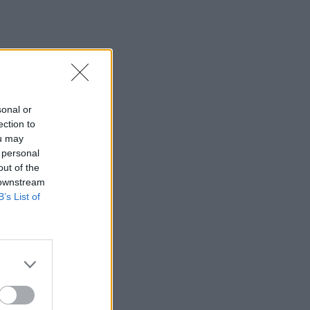
sonal or
ection to
ou may
 personal
out of the
 downstream
B’s List of