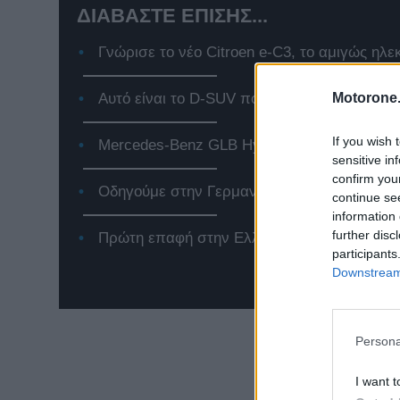
ΔΙΑΒΑΣΤΕ ΕΠΙΣΗΣ...
Γνώρισε το νέο Citroen e-C3, το αμιγώς ηλε
Motorone.
Αυτό είναι το D-SUV που αλλάζει τα δεδομέ
If you wish 
Mercedes-Benz GLB Hybrid: Το premium SUV
sensitive in
confirm you
Οδηγούμε στην Γερμανία το Jeep Compass 
continue se
information 
further disc
Πρώτη επαφή στην Ελλάδα με το νέο Renaul
participants
Downstream 
Persona
I want t