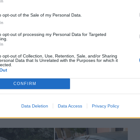
In
o opt-out of the Sale of my Personal Data.
In
to opt-out of processing my Personal Data for Targeted
ing.
In
o opt-out of Collection, Use, Retention, Sale, and/or Sharing
ersonal Data that Is Unrelated with the Purposes for which it
α τις ακαθαρσίες
lected.
Out
να αποφύγετε τις ζημιές είναι η
όσο το δυνατόν
CONFIRM
ναι ιδιαίτερα σημαντικό τις ηλιόλουστες και
θερμές
γείτε το αυτοκίνητό σας καθημερινά, είναι φυσικά πιο
Data Deletion
Data Access
Privacy Policy
α πουλιών και να τα απομακρύνετε πριν προλάβουν