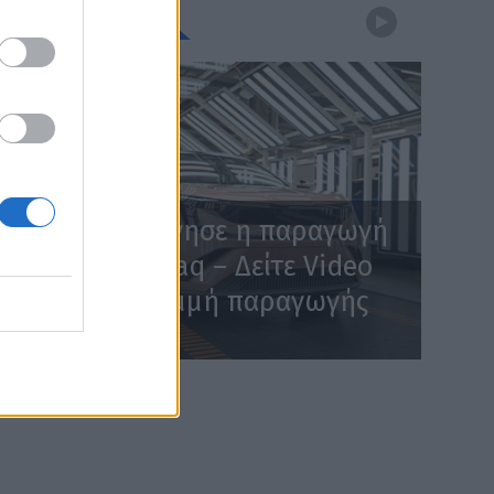
WEBTV
Skoda: Ξεκίνησε η παραγωγή
του νέου Peaq – Δείτε Video
από τη γραμμή παραγωγής
WEB TV
6.8.2026