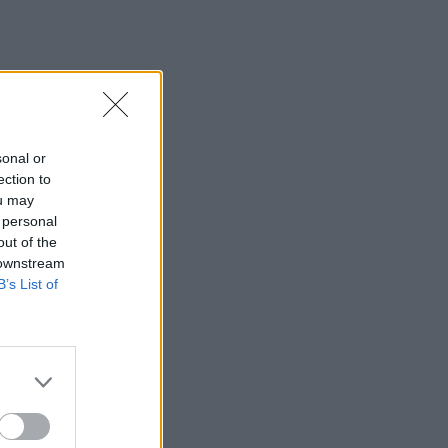
sonal or
ection to
ou may
 personal
out of the
 downstream
B’s List of