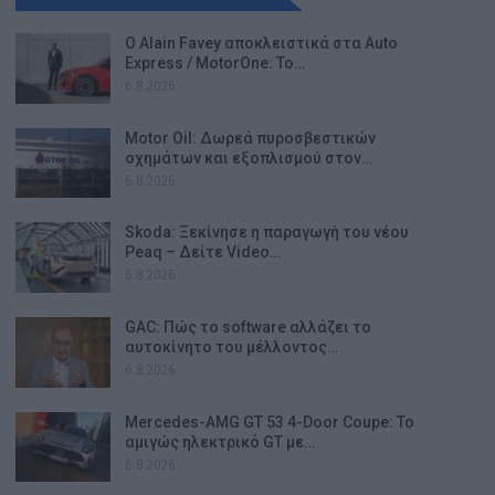
Ο Alain Favey αποκλειστικά στα Auto
Express / MotorOne: Το…
6.8.2026
Motor Oil: Δωρεά πυροσβεστικών
οχημάτων και εξοπλισμού στον…
6.8.2026
Skoda: Ξεκίνησε η παραγωγή του νέου
Peaq – Δείτε Video…
6.8.2026
GAC: Πώς το software αλλάζει το
αυτοκίνητο του μέλλοντος…
6.8.2026
Mercedes-AMG GT 53 4-Door Coupe: Το
αμιγώς ηλεκτρικό GT με…
6.8.2026