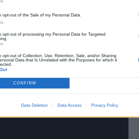
In
o opt-out of the Sale of my Personal Data.
In
to opt-out of processing my Personal Data for Targeted
ing.
In
o opt-out of Collection, Use, Retention, Sale, and/or Sharing
ersonal Data that Is Unrelated with the Purposes for which it
lected.
προστασία ενηλίκων επιβατών, 89% στην προστασία
Out
και με 82% στα συστήματα υποβοήθησης του οδηγού.
CONFIRM
ναι 93%, 89%, 76% και 85%.
Data Deletion
Data Access
Privacy Policy