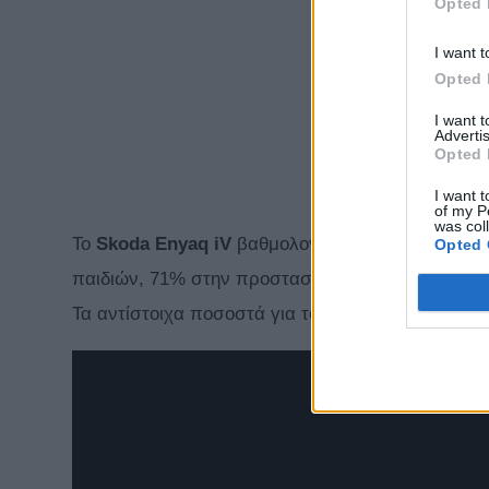
Opted 
I want t
Opted 
I want 
Advertis
Opted 
I want t
of my P
was col
Το
Skoda Enyaq iV
βαθμολογήθηκε με 94% στην 
Opted 
παιδιών, 71% στην προστασία πεζών-ποδηλατών 
Τα αντίστοιχα ποσοστά για το
Volkswagen ID.4
εί