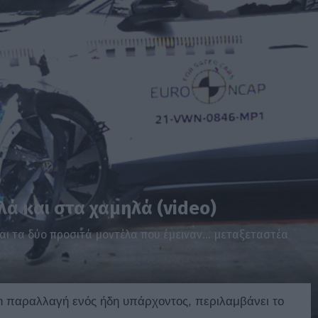
λά και στα χαμηλά (video)
και τα δύο προσιτά μοντέλα που έμειναν… μεταξεταστέα
-in παραλλαγή ενός ήδη υπάρχοντος, περιλαμβάνει το