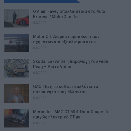
Ο Alain Favey αποκλειστικά στα Auto
Express / MotorOne: Το…
6.8.2026
Motor Oil: Δωρεά πυροσβεστικών
οχημάτων και εξοπλισμού στον…
6.8.2026
Skoda: Ξεκίνησε η παραγωγή του νέου
Peaq – Δείτε Video…
6.8.2026
GAC: Πώς το software αλλάζει το
αυτοκίνητο του μέλλοντος…
6.8.2026
Mercedes-AMG GT 53 4-Door Coupe: Το
αμιγώς ηλεκτρικό GT με…
6.8.2026