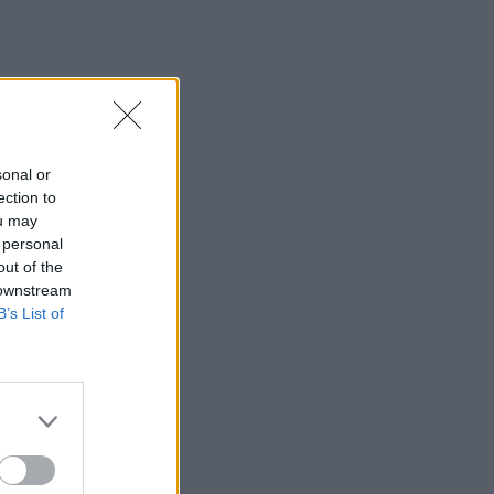
sonal or
ection to
ou may
 personal
out of the
 downstream
B’s List of