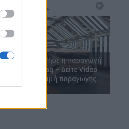
WEBTV
Skoda: Ξεκίνησε η παραγωγή
του νέου Peaq – Δείτε Video
από τη γραμμή παραγωγής
WEB TV
6.8.2026