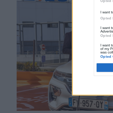
Opted 
I want t
Opted 
I want 
Advertis
Opted 
I want t
of my P
was col
Opted 