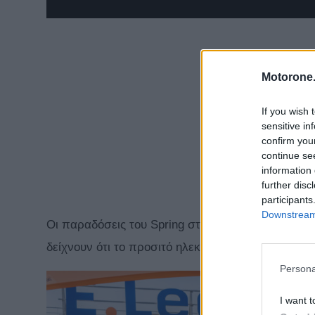
Motorone.
If you wish 
sensitive in
confirm you
continue se
information 
further disc
participants
Downstream 
Οι παραδόσεις του Spring στους πελάτης της Dac
δείχνουν ότι το προσιτό ηλεκτρικό αυτοκίνητο θα 
Persona
I want t