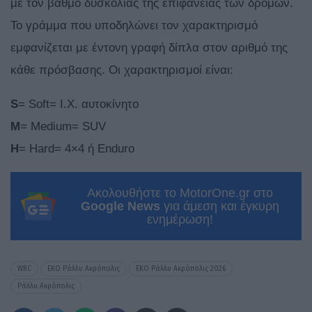
με τον βαθμό δυσκολίας της επιφάνειας των δρόμων.
Το γράμμα που υποδηλώνει τον χαρακτηρισμό
εμφανίζεται με έντονη γραφή δίπλα στον αριθμό της
κάθε πρόσβασης. Οι χαρακτηρισμοί είναι:
S
= Soft= Ι.Χ. αυτοκίνητο
Μ
= Medium= SUV
H
= Hard= 4×4 ή Enduro
Ακολουθήστε το MotorOne.gr στο
Google News
για άμεση και έγκυρη
ενημέρωση!
WRC
ΕΚΟ Ράλλυ Ακρόπολις
ΕΚΟ Ράλλυ Ακρόπολις 2026
Ράλλυ Ακρόπολις