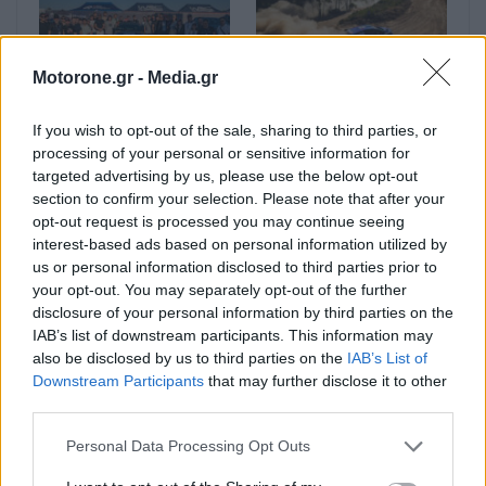
Motorone.gr -
Media.gr
H εκπαιδευτική
H πορεία των
πρωτοβουλία της Toyota
Καρανικόλα-Kακαβά του
If you wish to opt-out of the sale, sharing to third parties, or
στο ΕΚΟ Ράλλυ
Ford Car Center στο ΕΚΟ
processing of your personal or sensitive information for
Ακρόπολις 2026
Ράλλυ Ακρόπολις 2026
targeted advertising by us, please use the below opt-out
section to confirm your selection. Please note that after your
opt-out request is processed you may continue seeing
interest-based ads based on personal information utilized by
us or personal information disclosed to third parties prior to
your opt-out. You may separately opt-out of the further
disclosure of your personal information by third parties on the
IAB’s list of downstream participants. This information may
also be disclosed by us to third parties on the
IAB’s List of
Downstream Participants
that may further disclose it to other
third parties.
Personal Data Processing Opt Outs