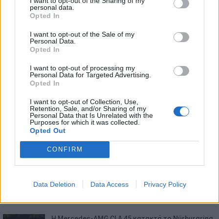
I want to opt-out of the Sharing of my
personal data.
Opted In
I want to opt-out of the Sale of my
Personal Data.
Opted In
ΕΠΙΚΑΙΡΟΤΗΤΑ
I want to opt-out of processing my
Personal Data for Targeted Advertising.
Opted In
Toyota C-HR: Δέκα χρόνια success-story, με 2,1
I want to opt-out of Collection, Use,
εκατομμύρια…
Retention, Sale, and/or Sharing of my
5.8.2026
Personal Data that Is Unrelated with the
Purposes for which it was collected.
Opted Out
Σύγκρουση ΟΤΕ – Starlink στην Ελλάδα, στο κυνήγι
πελατών σε…
CONFIRM
5.8.2026
Mercedes-Benz A-Class: Επετειακή προσφορά
Data Deletion
Data Access
Privacy Policy
για 140 αυτοκίνητα…
5.8.2026
Η Mercedes-AMG CLA 45 κατακτά το Nürburgring