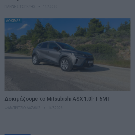
ΓΙΆΝΝΗΣ ΤΣΙΓΚΡΉΣ
14.7.2026
ΔΟΚΙΜΕΣ
Δοκιμάζουμε το Mitsubishi ASX 1.0l-T 6MT
ΦΑΜΠΡΊΤΣΙΟ ΛΑΖΆΚΙΣ
14.7.2026