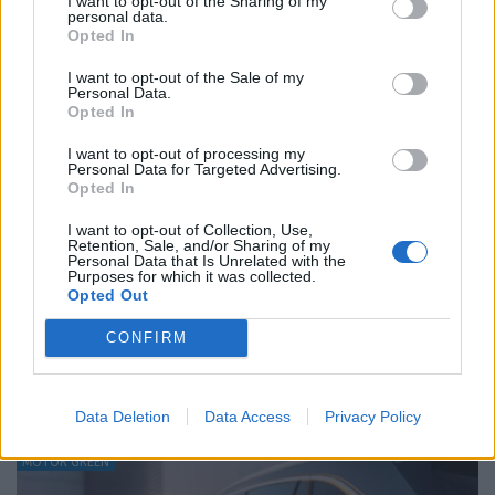
I want to opt-out of the Sharing of my
personal data.
Opted In
I want to opt-out of the Sale of my
Personal Data.
Opted In
I want to opt-out of processing my
Personal Data for Targeted Advertising.
Opted In
I want to opt-out of Collection, Use,
Skoda: Ξεκίνησε η παραγωγή του νέου Peaq –
Retention, Sale, and/or Sharing of my
Personal Data that Is Unrelated with the
Δείτε Video από τη γραμμή…
Purposes for which it was collected.
Opted Out
ΝΊΚΟΣ ΝΑΟΎΜ
6.8.2026
CONFIRM
MOTOR GREEN
Data Deletion
Data Access
Privacy Policy
MOTOR GREEN