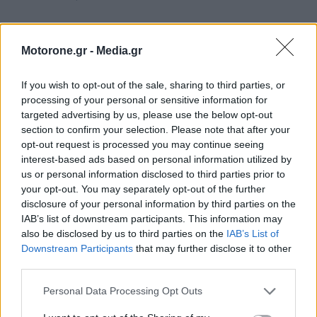
ΕΛΛΑΔΑ
Motorone.gr -
Media.gr
If you wish to opt-out of the sale, sharing to third parties, or
processing of your personal or sensitive information for
targeted advertising by us, please use the below opt-out
section to confirm your selection. Please note that after your
opt-out request is processed you may continue seeing
interest-based ads based on personal information utilized by
us or personal information disclosed to third parties prior to
your opt-out. You may separately opt-out of the further
disclosure of your personal information by third parties on the
Motor Oil: Δωρεά πυροσβεστικών οχημάτων και
IAB’s list of downstream participants. This information may
εξοπλισμού στον δήμο Αγίου Βασιλείου
also be disclosed by us to third parties on the
IAB’s List of
Downstream Participants
that may further disclose it to other
NEWSROOM
6.8.2026
third parties.
WEB TV
Personal Data Processing Opt Outs