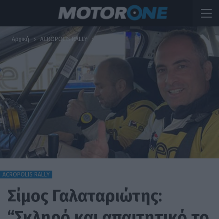
Αρχική
ACROPOLIS RALLY
ACROPOLIS RALLY
Σίμος Γαλαταριώτης:
“Σκληρό και απαιτητικό το