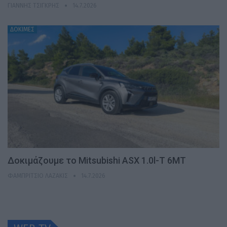
ΓΙΆΝΝΗΣ ΤΣΙΓΚΡΉΣ
14.7.2026
ΔΟΚΙΜΕΣ
Δοκιμάζουμε το Mitsubishi ASX 1.0l-T 6MT
ΦΑΜΠΡΊΤΣΙΟ ΛΑΖΆΚΙΣ
14.7.2026