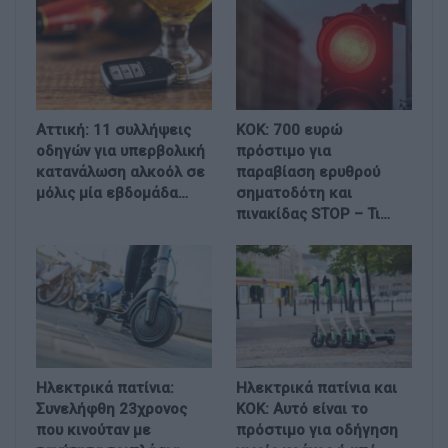
Αττική: 11 συλλήψεις
ΚΟΚ: 700 ευρώ
οδηγών για υπερβολική
πρόστιμο για
κατανάλωση αλκοόλ σε
παραβίαση ερυθρού
μόλις μία εβδομάδα…
σηματοδότη και
πινακίδας STOP – Τι…
Ηλεκτρικά πατίνια:
Ηλεκτρικά πατίνια και
Συνελήφθη 23χρονος
ΚΟΚ: Αυτό είναι το
που κινούταν με
πρόστιμο για οδήγηση