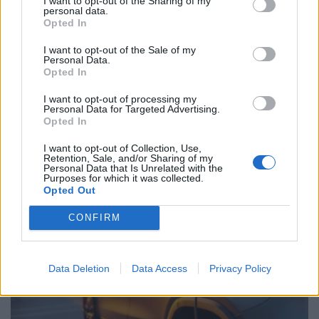
I want to opt-out of the Sharing of my
personal data.
Opted In
I want to opt-out of the Sale of my
Personal Data.
Bugatti Destrier: «Γλυπτό» 1.600 ίππων
Opted In
ΝΊΚΟΣ ΝΑΟΎΜ
8.8.2026
I want to opt-out of processing my
Personal Data for Targeted Advertising.
Opted In
I want to opt-out of Collection, Use,
MOTOR GREEN
Retention, Sale, and/or Sharing of my
Personal Data that Is Unrelated with the
Purposes for which it was collected.
Opted Out
MOTOR GREEN
CONFIRM
Data Deletion
Data Access
Privacy Policy