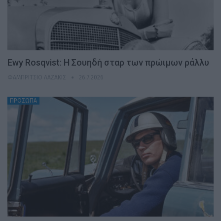
Ewy Rosqvist: Η Σουηδή σταρ των πρώιμων ράλλυ
ΦΑΜΠΡΊΤΣΙΟ ΛΑΖΆΚΙΣ
26.7.2026
ΠΡΟΣΩΠΑ