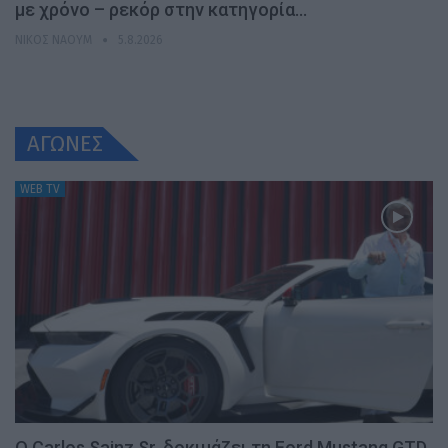
με χρόνο – ρεκόρ στην κατηγορία…
ΝΊΚΟΣ ΝΑΟΎΜ
5.8.2026
ΑΓΩΝΕΣ
WEB TV
Ο Carlos Sainz Sr. δοκιμάζει τη Ford Mustang GTD