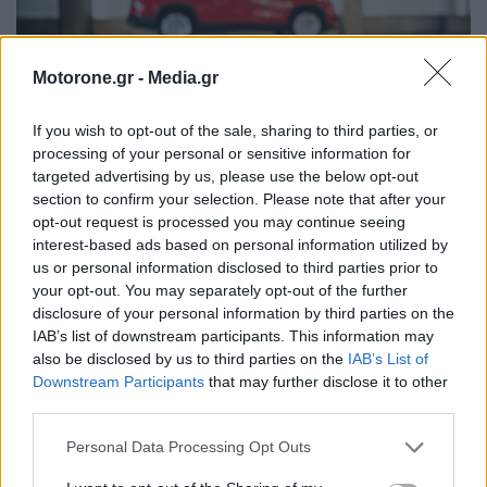
Motorone.gr -
Media.gr
If you wish to opt-out of the sale, sharing to third parties, or
processing of your personal or sensitive information for
targeted advertising by us, please use the below opt-out
Skoda Kodiaq από… χαρτί: Κι όμως, τα φώτα του
section to confirm your selection. Please note that after your
ανάβουν!
opt-out request is processed you may continue seeing
interest-based ads based on personal information utilized by
ΝΊΚΟΣ ΝΑΟΎΜ
9.8.2026
us or personal information disclosed to third parties prior to
your opt-out. You may separately opt-out of the further
ΠΑΡΟΥΣΙΑΣΕΙΣ
disclosure of your personal information by third parties on the
IAB’s list of downstream participants. This information may
also be disclosed by us to third parties on the
IAB’s List of
Downstream Participants
that may further disclose it to other
third parties.
Personal Data Processing Opt Outs