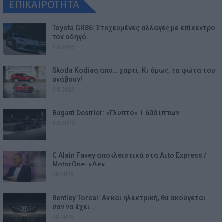
ΕΠΙΚΑΙΡΟΤΗΤΑ
Toyota GR86: Στοχευμένες αλλαγές με επίκεντρο
τον οδηγό…
9.8.2026
Skoda Kodiaq από… χαρτί: Κι όμως, τα φώτα του
ανάβουν!
9.8.2026
Bugatti Destrier: «Γλυπτό» 1.600 ίππων
8.8.2026
Ο Alain Favey αποκλειστικά στα Auto Express /
MotorOne: «Δεν…
7.8.2026
Bentley Torcal: Αν και ηλεκτρική, θα ακούγεται
σαν να έχει…
7.8.2026