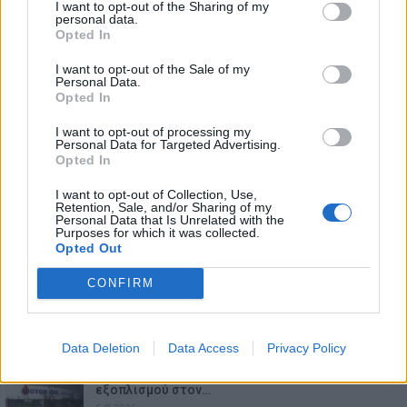
I want to opt-out of the Sharing of my
personal data.
Opted In
I want to opt-out of the Sale of my
Personal Data.
Opted In
I want to opt-out of processing my
Personal Data for Targeted Advertising.
Opted In
I want to opt-out of Collection, Use,
Retention, Sale, and/or Sharing of my
Personal Data that Is Unrelated with the
Purposes for which it was collected.
Opted Out
ΕΠΙΚΑΙΡΟΤΗΤΑ
CONFIRM
Ο Alain Favey αποκλειστικά στα Auto Express /
MotorOne: Το…
6.8.2026
Data Deletion
Data Access
Privacy Policy
Motor Oil: Δωρεά πυροσβεστικών οχημάτων και
εξοπλισμού στον…