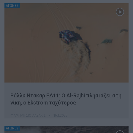
ΑΓΩΝΕΣ
Ράλλυ Ντακάρ ΕΔ11: O Al-Rajhi πλησιάζει στη
νίκη, ο Ekstrom ταχύτερος
ΦΑΜΠΡΊΤΣΙΟ ΛΑΖΆΚΙΣ
16.1.2025
ΑΓΩΝΕΣ