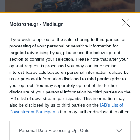
Motorone.gr -
Media.gr
If you wish to opt-out of the sale, sharing to third parties, or
processing of your personal or sensitive information for
targeted advertising by us, please use the below opt-out
section to confirm your selection. Please note that after your
opt-out request is processed you may continue seeing
Ράλλυ Ντακάρ ΕΔ8: O Henk Lategan (Toyota)
interest-based ads based on personal information utilized by
απομακρύνεται ξανά
us or personal information disclosed to third parties prior to
your opt-out. You may separately opt-out of the further
ΦΑΜΠΡΊΤΣΙΟ ΛΑΖΆΚΙΣ
13.1.2025
disclosure of your personal information by third parties on the
IAB’s list of downstream participants. This information may
ΠΑΛΑΙΌΤΕΡΑ ΆΡΘΡΑ
also be disclosed by us to third parties on the
IAB’s List of
Downstream Participants
that may further disclose it to other
third parties.
Personal Data Processing Opt Outs